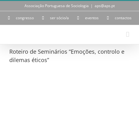
Skip
Associação Portuguesa de Sociologia
|
aps@aps.pt
to
content
congresso
ser sócio/a
eventos
contactos
Roteiro de Seminários “Emoções, controlo e
dilemas éticos”