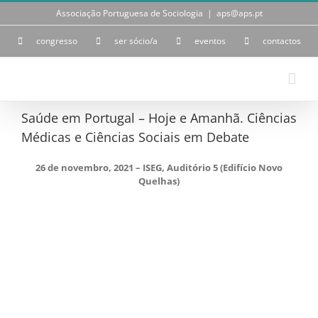
Skip
Associação Portuguesa de Sociologia
|
aps@aps.pt
to
content
congresso
ser sócio/a
eventos
contactos
Saúde em Portugal – Hoje e Amanhã. Ciências
Médicas e Ciências Sociais em Debate
26 de novembro, 2021 – ISEG, Auditório 5 (Edifício Novo
Quelhas)