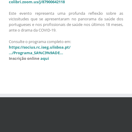
colibri.zoom.us/j/87900642118
Este evento representa uma profunda reflexão sobre as
vicissitudes que se apresentaram no panorama da saúde dos
portugueses e nos profissionais de saúde nos últimos 18 meses,
ante o drama da COVID-19.
Consulte o programa completo em:
https://socius.rc.iseg.ulisboa.pt/
…/Programa_SA%C3%9ADE…
Inscrição online
aqui