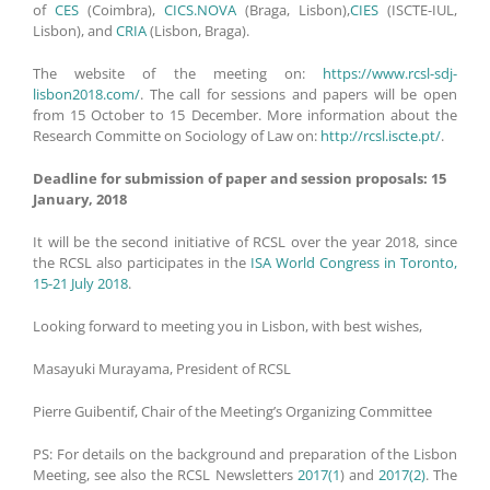
of
CES
(Coimbra),
CICS.NOVA
(Braga, Lisbon),
CIES
(ISCTE-IUL,
Lisbon), and
CRIA
(Lisbon, Braga).
The website of the meeting on:
https://www.rcsl-sdj-
lisbon2018.com/
. The call for sessions and papers will be open
from 15 October to 15 December. More information about the
Research Committe on Sociology of Law on:
http://rcsl.iscte.pt/
.
Deadline for submission of paper and session proposals: 15
January, 2018
It will be the second initiative of RCSL over the year 2018, since
the RCSL also participates in the
ISA World Congress in Toronto,
15-21 July 2018
.
Looking forward to meeting you in Lisbon, with best wishes,
Masayuki Murayama, President of RCSL
Pierre Guibentif, Chair of the Meeting’s Organizing Committee
PS: For details on the background and preparation of the Lisbon
Meeting, see also the RCSL Newsletters
2017(1
) and
2017(2)
. The