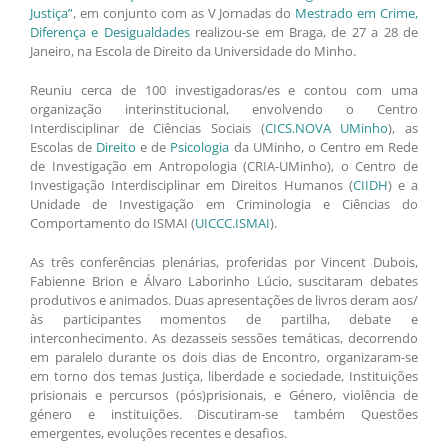
Justiça”
, em conjunto com as V Jornadas do
Mestrado em Crime,
Diferença e Desigualdades
realizou-se em Braga, de 27 a 28 de
Janeiro, na Escola de Direito da Universidade do Minho.
Reuniu cerca de 100 investigadoras/es e contou com uma
organização interinstitucional, envolvendo o Centro
Interdisciplinar de Ciências Sociais (
CICS.NOVA UMinho
), as
Escolas de
Direito
e de
Psicologia
da UMinho, o Centro em Rede
de Investigação em Antropologia (CRIA-UMinho), o Centro de
Investigação Interdisciplinar em Direitos Humanos (
CIIDH
) e a
Unidade de Investigação em Criminologia e Ciências do
Comportamento do ISMAI (
UICCC.ISMAI
).
As três conferências plenárias, proferidas por Vincent Dubois,
Fabienne Brion e Álvaro Laborinho Lúcio, suscitaram debates
produtivos e animados. Duas apresentações de livros deram aos/
às participantes momentos de partilha, debate e
interconhecimento. As dezasseis sessões temáticas, decorrendo
em paralelo durante os dois dias de Encontro, organizaram-se
em torno dos temas Justiça, liberdade e sociedade, Instituições
prisionais e percursos (pós)prisionais, e Género, violência de
género e instituições. Discutiram-se também Questões
emergentes, evoluções recentes e desafios.