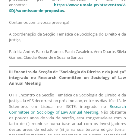
encontro:
https://www.umaia.pt/pt/eventos/V-
SDJ/submissao-de-propostas
.
Contamos com a vossa presença!
A coordenação da Secção Temática de Sociologia do Direito e da
Justiça,
Patrícia André, Patrícia Branco, Paula Casaleiro, Vera Duarte, Sílvia
Gomes, Cláudia Resende e Susana Santos
III Encontro da Secção de “Sociologia do Direito e da Justiça”
integrado no Research Committee on Sociology of Law
Annual Meeting
O III Encontro da Secção Temática de Sociologia do Direito e da
Justiça da APS decorrerá no próximo ano, entre os dias 10 e 13 de
Setembro, em Lisboa, no ISCTE, integrado no
Research
Committee on Sociology of Law Annual Meeting
. Não obstante
os poucos anos de vida da secção, esta congratuala-se com o
facto de (i) reunir-se numa base anual com os investigadores
destas áreas de estudo e (ii) já na sua terceira edição tomar
proporções maiores, ao enquadrar-se num evento internacional