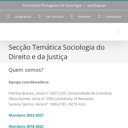
Skip
Associação Portuguesa de Sociologia
|
aps@aps.pt
to
content
congresso
ser sócio/a
eventos
contactos
Secção Temática Sociologia do
Direito e da Justiça
Quem somos?
Equipa coordenadora:
Patrícia Branco, sócia nº 3207 (CES, Universidade de Coimbra)
Sílvia Gomes, sócia nº 2550 (University of Warwick)
Susana Santos, sócia nº 1906 (CIES, ISCTE-IUL)
Mandato 2023-2027
Mandato 2018-2022