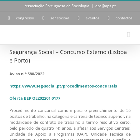
Skip
Associação Portuguesa de Sociologia
|
aps@aps.pt
to
content
congresso
ser sócio/a
eventos
contactos
Segurança Social – Concurso Externo (Lisboa
e Porto)
Aviso n.º 580/2022
https://www.seg-social.pt/procedimentos-concursais
Oferta BEP OE202201 0177
Procedimento concursal comum para o preenchimento de 55
postos de trabalho, na categoria e carreira de técnico superior, na
modalidade de contrato de trabalho a termo resolutivo certo,
pelo período de quatro (4) anos, a afetar aos Serviços Centrais,
Unidade de Apoio a Programas (UAP), Unidade Técnica de