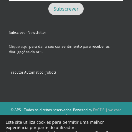
Subscrever Newsletter
Clique aqui
para dar o seu consentimento para receber as
divulgações da APS
Tradutor Automático (robot)
© APS - Todos os direitos reservados. Powered by
FACTIS | we care
iT
A Direção da APS reserva-se o direito de não publicar conteúdos que
Este site utiliza cookies para permitir uma melhor
violem as leis nacionais.
experiência por parte do utilizador.
Os textos assinados e as imagens depositadas são da inteira