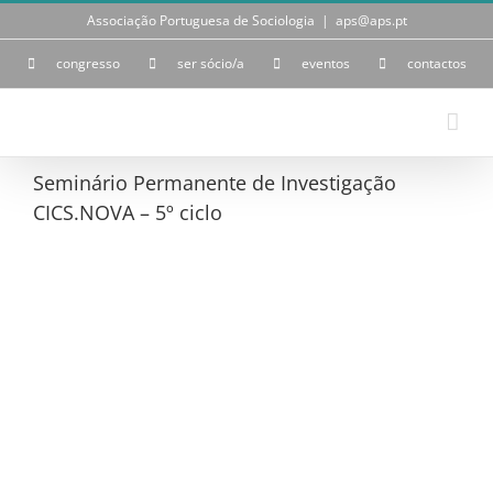
Skip
Associação Portuguesa de Sociologia
|
aps@aps.pt
to
content
congresso
ser sócio/a
eventos
contactos
Seminário Permanente de Investigação
CICS.NOVA – 5º ciclo