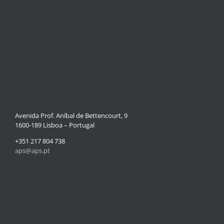
Avenida Prof. Aníbal de Bettencourt, 9
1600-189 Lisboa – Portugal
+351 217 804 738
aps@aps.pt