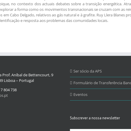
que, no contexto dos actuais debates sobre a transição energética. At
xplorar a forma como os movimentos transnacionais se cruzam com as reivi
s em Cabo Delgado, relativos ao gás natural e à grafite. Ruy Llera Blane
dentificação e resposta aos problemas das comunidades locais.
Ser sócio da APS
 Prof. Aníbal de Bettencourt, 9
9 Lisboa – Portugal
Formulário de Transferência Banc
17 804 738
Eventos
s.pt
Subscrever a nossa newsletter