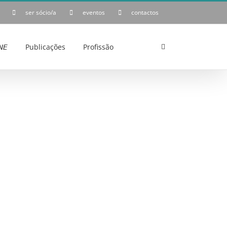
ser sócio/a
eventos
contactos
𝘌
Publicações
Profissão