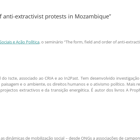
f anti-extractivist protests in Mozambique”
ciais e Ação Política
, o seminário “The form, field and order of anti-extra
pal do Iscte, associado ao CRIA e ao In2Past. Tem desenvolvido investiga
a paisagem e o ambiente, os direitos humanos e o ativismo político. Mais r
jectos extractivos e da transição energética. É autor dos livros A Proph
 as dinâmicas de mobilização social – desde ONGs a associações de campon