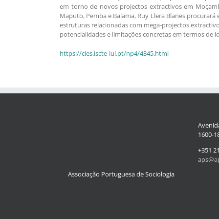
em torno de novos projectos extractivos em Moçambi
Maputo, Pemba e Balama, Ruy Llera Blanes procurará e
estruturas relacionadas com mega-projectos extractivo
potencialidades e limitações concretas em termos de i
https://cies.iscte-iul.pt/np4/4345.html
Avenida
1600-18
+351 2
aps@ap
Associação Portuguesa de Sociologia