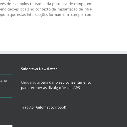
ravés de exemplos retirados da pesquisa de campo em
ndicações locais no contexto da implantação de infra-
s proporá que estas intersecções formam um “campo” com
Subscrever Newsletter
ária
Clique aqui
para dar o seu consentimento
para receber as divulgações da APS
Tradutor Automático (robot)