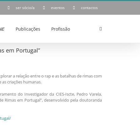
ser sócio/a
eventos
contactos
𝘌
Publicações
Profissão
as em Portugal”
lorar a relação entre o rap e as batalhas de rimas com
e as criações humanas.
amento do Investigador da CIES-Iscte, Pedro Varela,
 de Rimas em Portugal”, desenvolvido pela doutoranda
tugal/