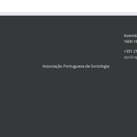
Avenida
1600-18
+351 2
aps@ap
Associação Portuguesa de Sociologia