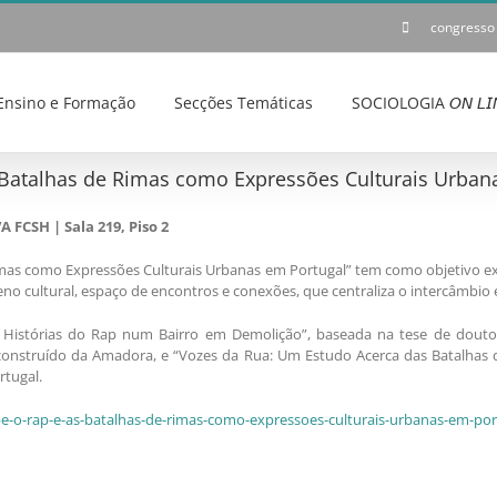
congresso
Ensino e Formação
Secções Temáticas
SOCIOLOGIA 𝘖𝘕 𝘓𝘐
 Batalhas de Rimas como Expressões Culturais Urban
FCSH | Sala 219, Piso 2
mas como Expressões Culturais Urbanas em Portugal” tem como objetivo exp
 cultural, espaço de encontros e conexões, que centraliza o intercâmbio 
Histórias do Rap num Bairro em Demolição”, baseada na tese de doutor
oconstruído da Amadora, e “Vozes da Rua: Um Estudo Acerca das Batalhas
rtugal.
be-o-rap-e-as-batalhas-de-rimas-como-expressoes-culturais-urbanas-em-por