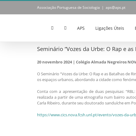
Skip
Associação Portuguesa de Sociologia
|
aps@aps.pt
to
content
APS
Ligações Úteis
Seminário “Vozes da Urbe: O Rap e as
20 novembro 2024 | Colégio Almada Negreiros NOVA 
O Seminário “Vozes da Urbe: O Rap e as Batalhas de Ri
os espaços urbanos, abordando a cidade como fenómeno
Conta com a apresentação de duas pesquisas: “RBL: 
realizada a partir de uma etnografia num bairro aut
Carla Ribeiro, durante seu doutorado sanduíche em Po
https://www.cics.nova.fcsh.unl.pt/evento/vozes-da-ur