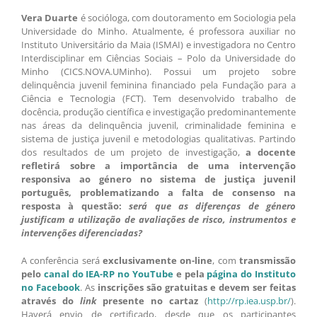
Vera Duarte
é socióloga, com doutoramento em Sociologia pela
Universidade do Minho. Atualmente, é professora auxiliar no
Instituto Universitário da Maia (ISMAI) e investigadora no Centro
Interdisciplinar em Ciências Sociais – Polo da Universidade do
Minho (CICS.NOVA.UMinho). Possui um projeto sobre
delinquência juvenil feminina financiado pela Fundação para a
Ciência e Tecnologia (FCT). Tem desenvolvido trabalho de
docência, produção científica e investigação predominantemente
nas áreas da delinquência juvenil, criminalidade feminina e
sistema de justiça juvenil e metodologias qualitativas. Partindo
dos resultados de um projeto de investigação,
a docente
refletirá sobre a importância de uma intervenção
responsiva ao género no sistema de justiça juvenil
português, problematizando a falta de consenso na
resposta à questão:
será que as diferenças de género
justificam a utilização de avaliações de risco, instrumentos e
intervenções diferenciadas?
A conferência será
exclusivamente on-line
, com
transmissão
pelo
canal do IEA-RP no YouTube
e pela
página do Instituto
no Facebook
. As
inscrições são gratuitas e devem ser feitas
através do
link
presente no cartaz
(
http://rp.iea.usp.br/
).
Haverá envio de certificado, desde que os participantes