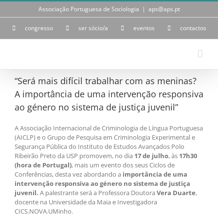
Skip
Associação Portuguesa de Sociologia
|
aps@aps.pt
to
content
congresso
ser sócio/a
eventos
contactos
“Será mais difícil trabalhar com as meninas?
A importância de uma intervenção responsiva
ao género no sistema de justiça juvenil”
A Associação Internacional de Criminologia de Língua Portuguesa
(AICLP) e o Grupo de Pesquisa em Criminologia Experimental e
Segurança Pública do Instituto de Estudos Avançados Polo
Ribeirão Preto da USP promovem, no dia
17 de julho
, às
17h30
(hora de Portugal)
, mais um evento dos seus Ciclos de
Conferências, desta vez abordando a
importância de uma
intervenção responsiva ao género no sistema de justiça
juvenil.
A palestrante será a Professora Doutora
Vera Duarte
,
docente na Universidade da Maia e Investigadora
CICS.NOVA.UMinho.