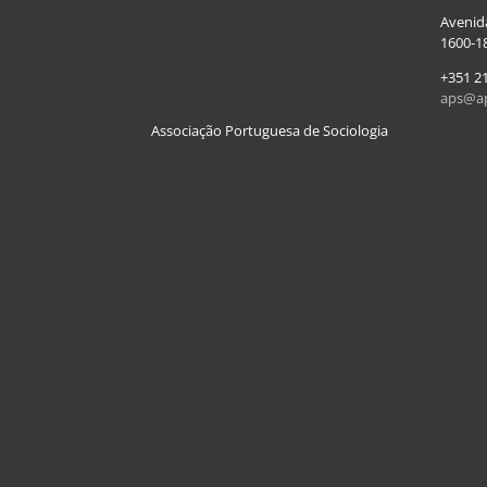
Avenida
1600-18
+351 2
aps@ap
Associação Portuguesa de Sociologia