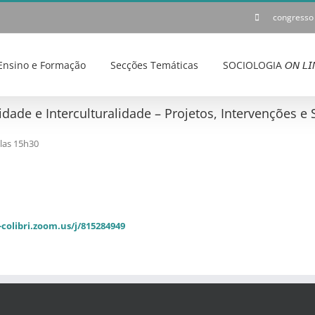
congresso
Ensino e Formação
Secções Temáticas
SOCIOLOGIA 𝘖𝘕 𝘓𝘐
idade e Interculturalidade – Projetos, Intervenções 
las 15h30
-colibri.zoom.us/j/815284949