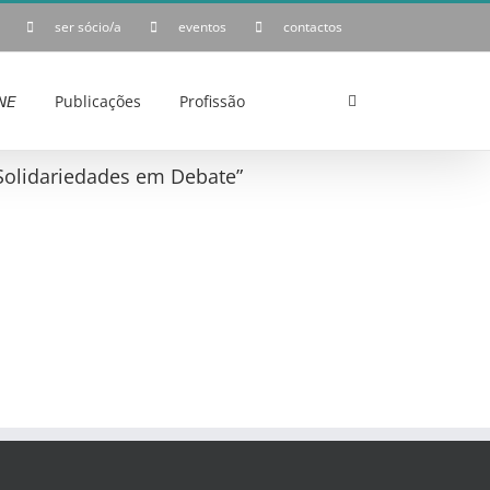
ser sócio/a
eventos
contactos
𝘌
Publicações
Profissão
e Solidariedades em Debate”