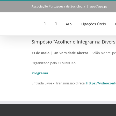
Skip
Associação Portuguesa de Sociologia
|
aps@aps.pt
to
content
APS
Ligações Úteis
Simpósio “Acolher e Integrar na Divers
11 de maio | Universidade Aberta
– Salão Nobre, pe
Organizado pelo CEMRI/UAb.
Programa
Entrada Livre – Transmissão direta:
https://videoconf