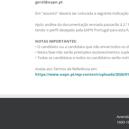
geral@eapn.pt
Em “assunto” deverá ser colocada a seguinte indicação
Após análise da documentação enviada passarão à 2.ª
tendo o perfil desejado pela EAPN Portugal para esta f
NOTAS IMPORTANTES:
• O candidato ou a candidata que não envie todos os
• Nesta fase não serão prestados esclarecimentos sup
• Todas as candidatas e todos os candidatos serão noti
Aceda aos Termos de Referência em:
https://www.eapn.pt/wp-content/uploads/2026/0
Avenida
1600-18