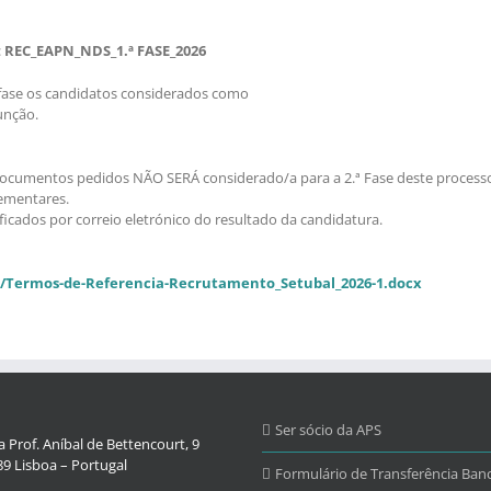
:
REC_EAPN_NDS_1.ª FASE_2026
 fase os candidatos considerados como
unção.
 documentos pedidos NÃO SERÁ considerado/a para a 2.ª Fase deste process
lementares.
ficados por correio eletrónico do resultado da candidatura.
1/Termos-de-Referencia-Recrutamento_Setubal_2026-1.docx
Ser sócio da APS
 Prof. Aníbal de Bettencourt, 9
9 Lisboa – Portugal
Formulário de Transferência Banc