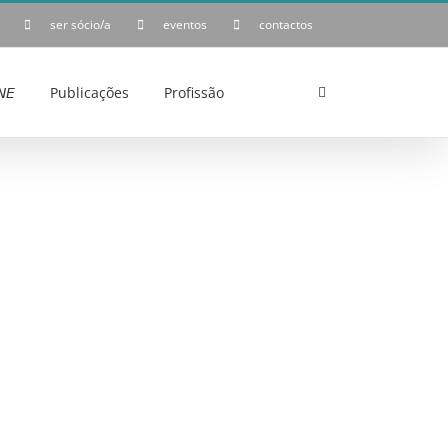
ser sócio/a
eventos
contactos
𝘌
Publicações
Profissão