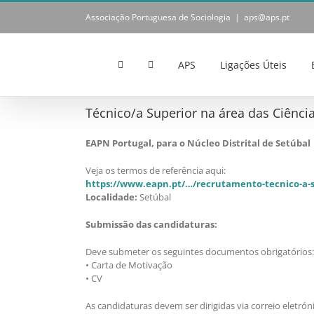
Skip
Associação Portuguesa de Sociologia
|
aps@aps.pt
to
content
APS
Ligações Úteis
Técnico/a Superior na área das Ciênci
EAPN Portugal
,
para o Núcleo Distrital de Setúbal 
Veja os termos de referência aqui:
https://www.eapn.pt/…/recrutamento-tecnico-a-
Localidade:
Setúbal
Submissão das candidaturas:
Deve submeter os seguintes documentos obrigatórios:
• Carta de Motivação
• CV
As candidaturas devem ser dirigidas via correio eletrón