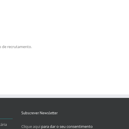
o de recrutamento.
Subscrever Newsletter
ária
Clique aqui
para dar o seu consentimento