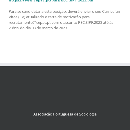
https://www.cepac.pt/pdfs/REC_SIPF_2023.pdf
Para se candidatar a esta posição, deverá enviar o seu Curriculum
Vitae (CV) atualizado e carta de motivação para
recrutamento@cepac.pt com o assunto REC.SIPF.2023 até às
23h59 do dia 03 de março de 2023.
Associação Portuguesa de Sociologia