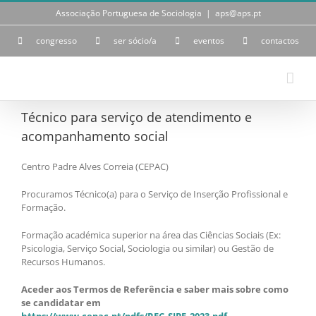
Skip
Associação Portuguesa de Sociologia
|
aps@aps.pt
to
content
congresso
ser sócio/a
eventos
contactos
Técnico para serviço de atendimento e
acompanhamento social
Centro Padre Alves Correia (CEPAC)
Procuramos Técnico(a) para o Serviço de Inserção Profissional e
Formação.
Formação académica superior na área das Ciências Sociais (Ex:
Psicologia, Serviço Social, Sociologia ou similar) ou Gestão de
Recursos Humanos.
Aceder aos Termos de Referência e saber mais sobre como
se candidatar em