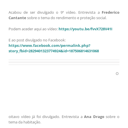
Acabou de ser divulgado o 9º vídeo. Entrevista a
Frederico
Cantante
sobre o tema do rendimento e proteção social.
Podem aceder aqui ao vídeo:
https://youtu.be/fvvX728V41I
E ao post divulgado no Facebook:
https://www.facebook.com/permalink.php?
story_fbid=2829401323774924&id=187506814631068
O
oitavo vídeo já foi divulgado. Entrevista a
Ana Drago
sobre o
tema da habitação.