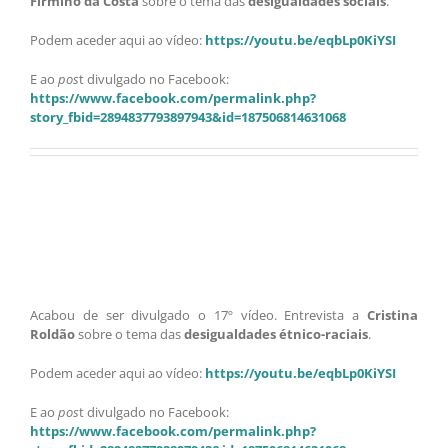
Firmino da Costa
sobre o tema das
desigualdades sociais
.
Podem aceder aqui ao vídeo:
https://youtu.be/eqbLp0KiYSI
E ao
pos
t divulgado no Facebook:
https://www.facebook.com/permalink.php?
story_fbid=2894837793897943&id=187506814631068
Acabou de ser divulgado o 17º vídeo. Entrevista a
Cristina
Roldão
sobre o tema das
desigualdades étnico-raciais
.
Podem aceder aqui ao vídeo:
https://youtu.be/eqbLp0KiYSI
E ao
pos
t divulgado no Facebook:
https://www.facebook.com/permalink.php?