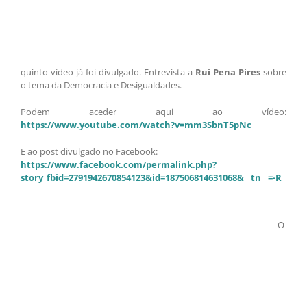
quinto vídeo já foi divulgado. Entrevista a
Rui Pena Pires
sobre
o tema da Democracia e Desigualdades.
Podem aceder aqui ao vídeo:
https://www.youtube.com/watch?v=mm3SbnT5pNc
E ao post divulgado no Facebook:
https://www.facebook.com/permalink.php?
story_fbid=2791942670854123&id=187506814631068&__tn__=-R
O