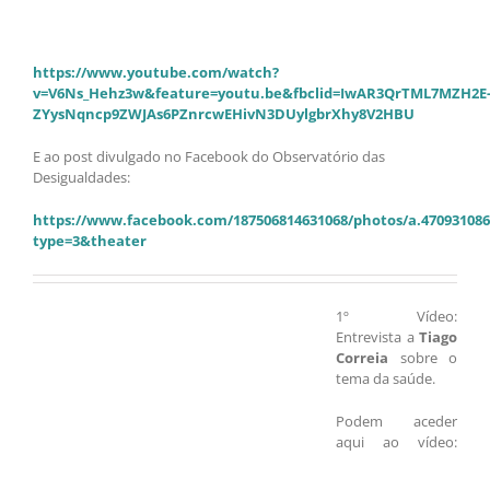
https://www.youtube.com/watch?
v=V6Ns_Hehz3w&feature=youtu.be&fbclid=IwAR3QrTML7MZH2E
ZYysNqncp9ZWJAs6PZnrcwEHivN3DUylgbrXhy8V2HBU
E ao post divulgado no Facebook do Observatório das
Desigualdades:
https://www.facebook.com/187506814631068/photos/a.470931086
type=3&theater
1º Vídeo:
Entrevista a
Tiago
Correia
sobre o
tema da saúde.
Podem aceder
aqui ao vídeo: