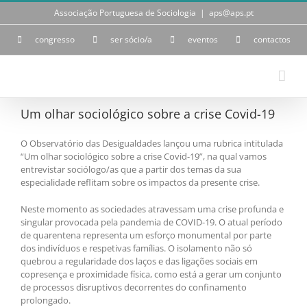
Skip
Associação Portuguesa de Sociologia
|
aps@aps.pt
to
content
congresso
ser sócio/a
eventos
contactos
Um olhar sociológico sobre a crise Covid-19
O Observatório das Desigualdades lançou uma rubrica intitulada
“Um olhar sociológico sobre a crise Covid-19”, na qual vamos
entrevistar sociólogo/as que a partir dos temas da sua
especialidade reflitam sobre os impactos da presente crise.
Neste momento as sociedades atravessam uma crise profunda e
singular provocada pela pandemia de COVID-19. O atual período
de quarentena representa um esforço monumental por parte
dos indivíduos e respetivas famílias. O isolamento não só
quebrou a regularidade dos laços e das ligações sociais em
copresença e proximidade física, como está a gerar um conjunto
de processos disruptivos decorrentes do confinamento
prolongado.