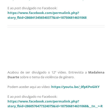
E ao
pos
t divulgado no Facebook:
https://www.facebook.com/permalink.php?
story_fbid=2868413456540377&id=187506814631068
Acabou de ser divulgado o 12º vídeo. Entrevista a
Madalena
Duarte
sobre o tema da violência de género.
Podem aceder aqui ao vídeo:
https://youtu.be/_0fpKPoGiKY
E ao
pos
t divulgado no Facebook:
https://www.facebook.com/permalink.php?
story_fbid=2860576477324075&id=187506814631068&__tn__=-R