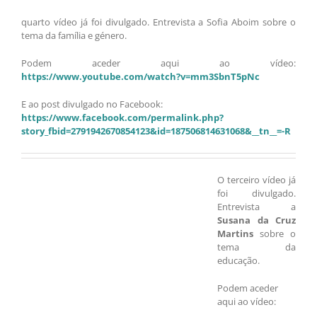
quarto vídeo já foi divulgado. Entrevista a Sofia Aboim sobre o
tema da família e género.
Podem aceder aqui ao vídeo:
https://www.youtube.com/watch?v=mm3SbnT5pNc
E ao post divulgado no Facebook:
https://www.facebook.com/permalink.php?
story_fbid=2791942670854123&id=187506814631068&__tn__=-R
O terceiro vídeo já
foi divulgado.
Entrevista a
Susana da Cruz
Martins
sobre o
tema da
educação.
Podem aceder
aqui ao vídeo: