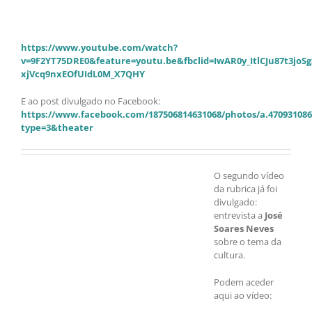
https://www.youtube.com/watch?
v=9F2YT75DRE0&feature=youtu.be&fbclid=IwAR0y_ItlCJu87t3jo
xjVcq9nxEOfUIdL0M_X7QHY
E ao post divulgado no Facebook:
https://www.facebook.com/187506814631068/photos/a.470931086
type=3&theater
O segundo vídeo
da rubrica já foi
divulgado:
entrevista a
José
Soares Neves
sobre o tema da
cultura.
Podem aceder
aqui ao vídeo: