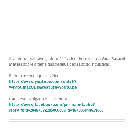
Acabou de ser divulgado o 11º vídeo. Entrevista a
Ana Raquel
Matias
sobre o tema das desigualdades sociolinguísticas.
Podem aceder aqui ao vídeo:
https://www.youtube.com/watch?
v=n15uihEcODk&feature=youtu.be
E ao post divulgado no Facebook:
https://www.facebook.com/permalink.php?
story_fbid=2848757228506000&id=187506814631068