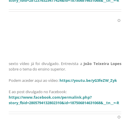
story_fbid=2812376325477424&id=187506814631068&__tn__=-R
O
sexto vídeo já foi divulgado. Entrevista a
João Teixeira Lopes
sobre o tema do ensino superior.
Podem aceder aqui ao vídeo:
https://youtu.be/yG3feZW_Zyk
E ao post divulgado no Facebook:
https://www.facebook.com/permalink.php?
story_fbid=2805794132802310&id=187506814631068&__tn__=-R
O