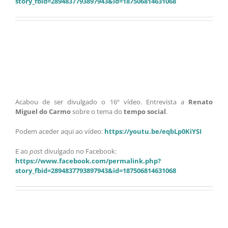
story_fbid=2894837793897943&id=187506814631068
Acabou de ser divulgado o 16º vídeo. Entrevista a
Renato
Miguel do Carmo
sobre o tema do
tempo social
.
Podem aceder aqui ao vídeo:
https://youtu.be/eqbLp0KiYSI
E ao
pos
t divulgado no Facebook:
https://www.facebook.com/permalink.php?
story_fbid=2894837793897943&id=187506814631068