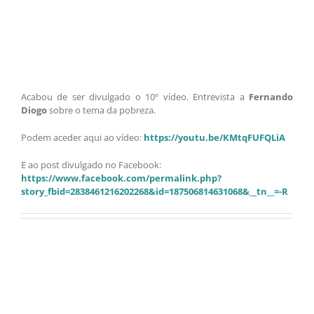
Acabou de ser divulgado o 10º vídeo. Entrevista a
Fernando
Diogo
sobre o tema da pobreza.
Podem aceder aqui ao vídeo:
https://youtu.be/KMtqFUFQLiA
E ao post divulgado no Facebook:
https://www.facebook.com/permalink.php?
story_fbid=2838461216202268&id=187506814631068&__tn__=-R