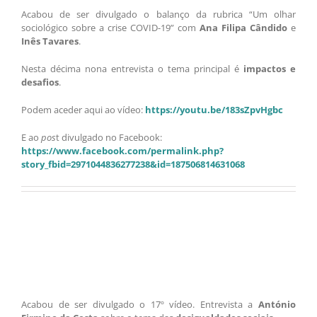
Acabou de ser divulgado o balanço da rubrica “Um olhar
sociológico sobre a crise COVID-19” com
Ana Filipa Cândido
e
Inês Tavares
.
Nesta décima nona entrevista o tema principal é
impactos e
desafios
.
Podem aceder aqui ao vídeo:
https://youtu.be/183sZpvHgbc
E ao
pos
t divulgado no Facebook:
https://www.facebook.com/permalink.php?
story_fbid=2971044836277238&id=187506814631068
Acabou de ser divulgado o 17º vídeo. Entrevista a
António