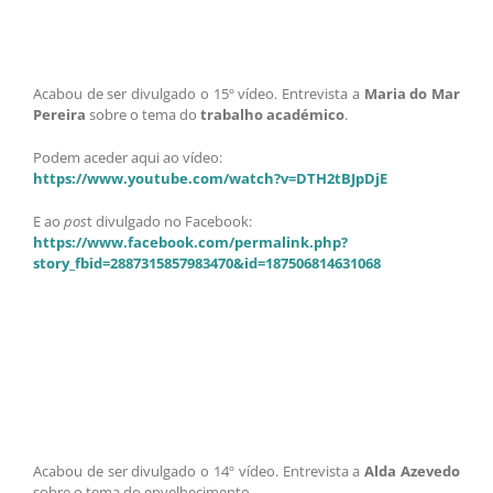
Acabou de ser divulgado o 15º vídeo. Entrevista a
Maria do Mar
Pereira
sobre o tema do
trabalho académico
.
Podem aceder aqui ao vídeo:
https://www.youtube.com/watch?v=DTH2tBJpDjE
E ao
pos
t divulgado no Facebook:
https://www.facebook.com/permalink.php?
story_fbid=2887315857983470&id=187506814631068
Acabou de ser divulgado o 14º vídeo. Entrevista a
Alda Azevedo
sobre o tema do envelhecimento.