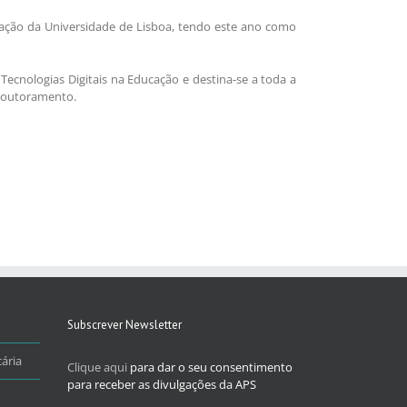
cação da Universidade de Lisboa, tendo este ano como
ecnologias Digitais na Educação e destina-se a toda a
 doutoramento.
Subscrever Newsletter
ária
Clique aqui
para dar o seu consentimento
para receber as divulgações da APS