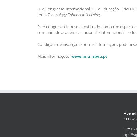
O V Congresso Internacional TIC e Educação – ticEDU
tema
Technology Enhanced Learning
.
Este congresso tem-se constituído como um espaço de 
comunidade académica nacional e internacional – educ
Condições de inscrição e outras informações podem se
Mais informações:
www.ie.ulisboa.pt
Avenida
1600-18
+351 2
aps@ap