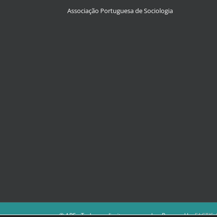
Associação Portuguesa de Sociologia
© APS - Todos os direitos reservados. Powered by
FACTIS |