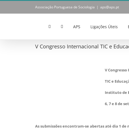
Skip
Associação Portuguesa de Sociologia
|
aps@aps.pt
to
content
APS
Ligações Úteis
V Congresso Internacional TIC e Educ
V Congresso 
TIC e Educaç
Instituto de
6, 7 e 8 de s
As submissões encontram-se abertas até dia 1 de 