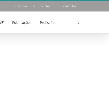
ser sócio/a
eventos
contactos
𝘌
Publicações
Profissão