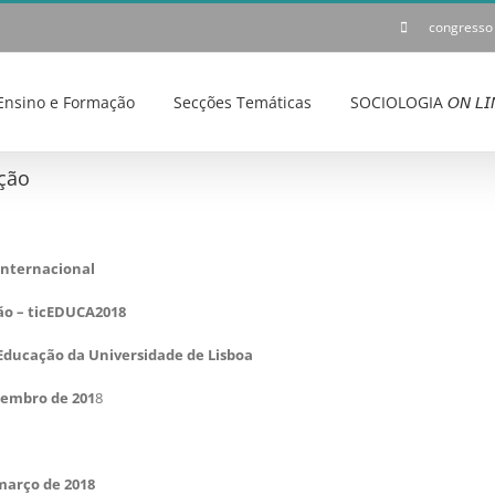
congresso
Ensino e Formação
Secções Temáticas
SOCIOLOGIA 𝘖𝘕 𝘓𝘐
ação
Internacional
ão – ticEDUCA2018
 Educação da Universidade de Lisboa
etembro de 201
8
março de 2018