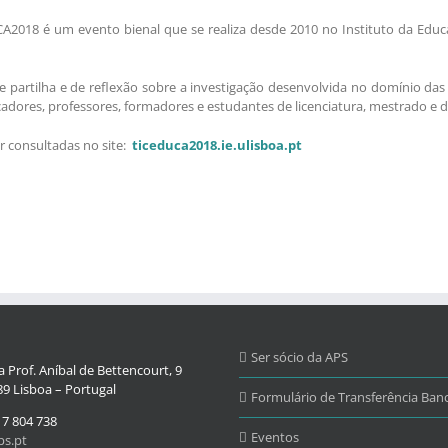
CA2018 é um evento bienal que se realiza desde 2010 no Instituto da Edu
partilha e de reflexão sobre a investigação desenvolvida no domínio das T
adores, professores, formadores e estudantes de licenciatura, mestrado e
r consultadas no site:
ticeduca2018.ie.ulisboa.pt
Ser sócio da APS
 Prof. Aníbal de Bettencourt, 9
9 Lisboa – Portugal
Formulário de Transferência Banc
17 804 738
Eventos
s.pt