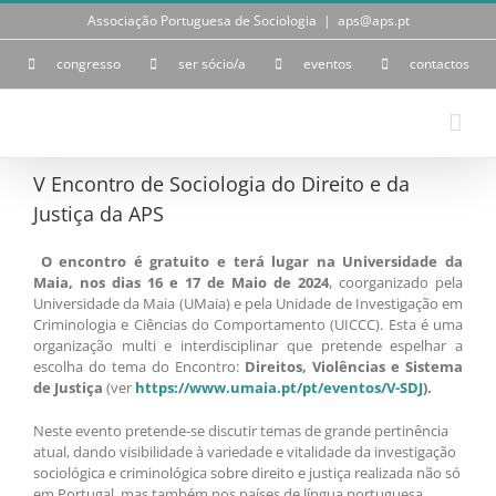
Skip
Associação Portuguesa de Sociologia
|
aps@aps.pt
to
content
congresso
ser sócio/a
eventos
contactos
V Encontro de Sociologia do Direito e da
Justiça da APS
O encontro é gratuito e terá lugar na Universidade da
Maia, nos dias 16 e 17 de Maio de 2024
, coorganizado pela
Universidade da Maia (UMaia) e pela Unidade de Investigação em
Criminologia e Ciências do Comportamento (UICCC). Esta é uma
organização multi e interdisciplinar que pretende espelhar a
escolha do tema do Encontro:
Direitos, Violências e Sistema
de Justiça
(ver
https://www.umaia.pt/pt/eventos/V-SDJ
).
Neste evento pretende-se discutir temas de grande pertinência
atual, dando visibilidade à variedade e vitalidade da investigação
sociológica e criminológica sobre direito e justiça realizada não só
em Portugal, mas também nos países de língua portuguesa,