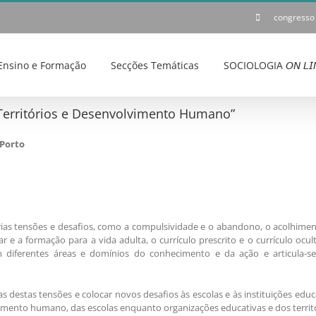
congresso
Ensino e Formação
Secções Temáticas
SOCIOLOGIA 𝘖𝘕 𝘓𝘐
 Territórios e Desenvolvimento Humano”
 Porto
rias tensões e desafios, como a compulsividade e o abandono, o acolhime
lar e a formação para a vida adulta, o currículo prescrito e o currículo o
 diferentes áreas e domínios do conhecimento e da ação e articula-se c
 destas tensões e colocar novos desafios às escolas e às instituições edu
imento humano, das escolas enquanto organizações educativas e dos territó