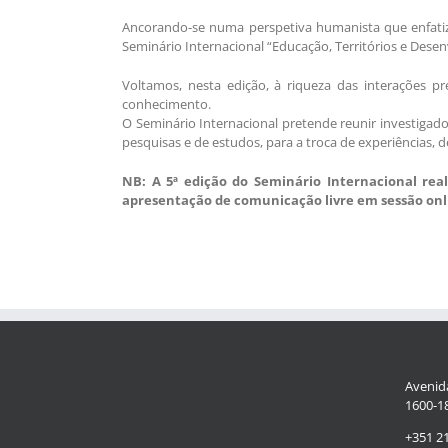
Ancorando-se numa perspetiva humanista que enfatiz
Seminário Internacional “Educação, Territórios e Desen
Voltamos, nesta edição, à riqueza das interações pr
conhecimento.
O Seminário Internacional pretende reunir investigado
pesquisas e de estudos, para a troca de experiências, 
NB: A 5ª edição do Seminário Internacional rea
apresentação de comunicação livre em sessão onl
Avenida
1600-18
+351 2