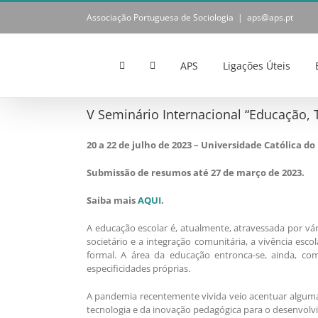
Skip
Associação Portuguesa de Sociologia
|
aps@aps.pt
to
content
APS
Ligações Úteis
V Seminário Internacional “Educação,
20 a 22 de julho de 2023 –
Universidade Católica do
Submissão de resumos até 27 de março de 2023.
Saiba mais
AQUI
.
A educação escolar é, atualmente, atravessada por vá
societário e a integração comunitária, a vivência esco
formal. A área da educação entronca-se, ainda, com
especificidades próprias.
A pandemia recentemente vivida veio acentuar algumas
tecnologia e da inovação pedagógica para o desenvolv