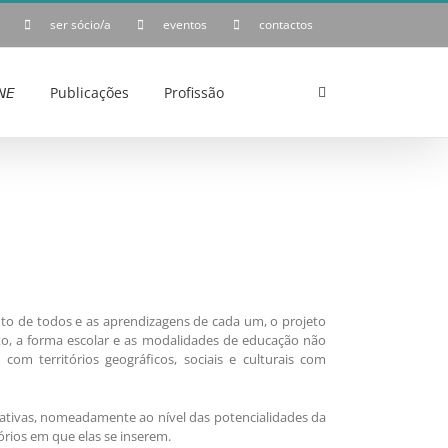
ser sócio/a
eventos
contactos
𝘌
Publicações
Profissão
nto de todos e as aprendizagens de cada um, o projeto
culto, a forma escolar e as modalidades de educação não
om territórios geográficos, sociais e culturais com
cativas, nomeadamente ao nível das potencialidades da
rios em que elas se inserem.