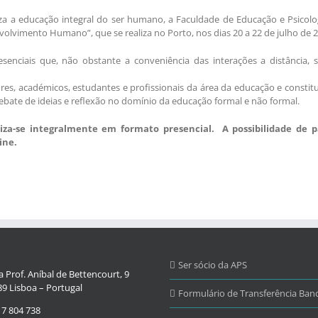
a a educação integral do ser humano, a Faculdade de Educação e Psicolo
volvimento Humano”, que se realiza no Porto, nos dias 20 a 22 de julho de 2
esenciais que, não obstante a conveniência das interações a distância, 
res, académicos, estudantes e profissionais da área da educação e constit
debate de ideias e reflexão no domínio da educação formal e não formal.
liza-se integralmente em formato presencial. A possibilidade de p
ine.
Ser sócio da APS
 Prof. Aníbal de Bettencourt, 9
9 Lisboa – Portugal
Formulário de Transferência Banc
17 804 738