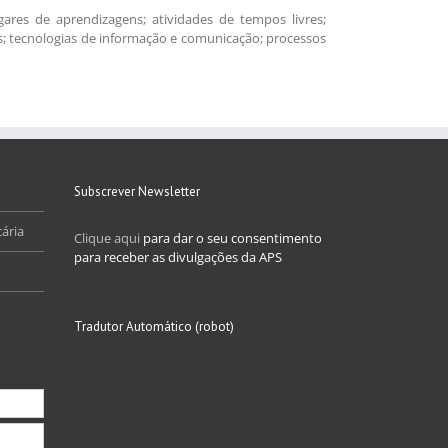
ares de aprendizagens; atividades de tempos livres;
vres; tecnologias de informação e comunicação; processos
Subscrever Newsletter
ária
Clique aqui
para dar o seu consentimento
para receber as divulgações da APS
Tradutor Automático (robot)