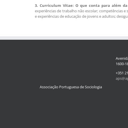
3. Curriculum Vitae: O que conta para além da
experiências de trabalho não escolar; competências e so
e experiências de educação de jovens e adultos; desigua
Avenida
1600-18
+351 2
aps@ap
Associação Portuguesa de Sociologia