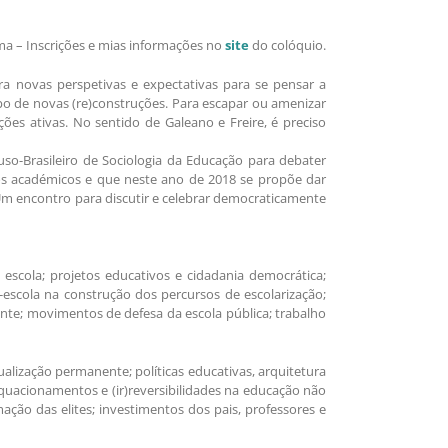
a – Inscrições e mias informações no
site
do colóquio.
 novas perspetivas e expectativas para se pensar a
po de novas (re)construções. Para escapar ou amenizar
ões ativas. No sentido de Galeano e Freire, é preciso
so-Brasileiro de Sociologia da Educação para debater
bios académicos e que neste ano de 2018 se propõe dar
 Um encontro para discutir e celebrar democraticamente
 escola; projetos educativos e cidadania democrática;
s-escola na construção dos percursos de escolarização;
cente; movimentos de defesa da escola pública; trabalho
ualização permanente; políticas educativas, arquitetura
eequacionamentos e (ir)reversibilidades na educação não
rmação das elites; investimentos dos pais, professores e