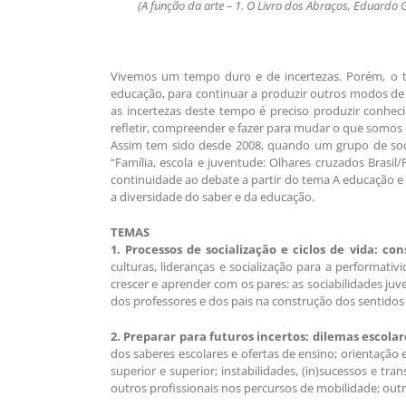
(A função da arte – 1. O Livro dos Abraços, Eduardo 
Vivemos um tempo duro e de incertezas. Porém, o t
educação, para continuar a produzir outros modos de 
as incertezas deste tempo é preciso produzir conheci
refletir, compreender e fazer para mudar o que somo
Assim tem sido desde 2008, quando um grupo de soció
“Família, escola e juventude: Olhares cruzados Brasi
continuidade ao debate a partir do tema A educação e 
a diversidade do saber e da educação.
TEMAS
1. Processos de socialização e ciclos de vida: co
culturas, lideranças e socialização para a performati
crescer e aprender com os pares: as sociabilidades juv
dos professores e dos pais na construção dos sentidos 
2. Preparar para futuros incertos: dilemas escola
dos saberes escolares e ofertas de ensino; orientação 
superior e superior; instabilidades, (in)sucessos e tra
outros profissionais nos percursos de mobilidade; outra