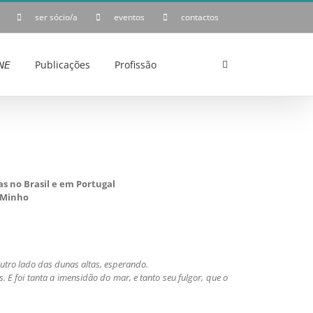
ser sócio/a
eventos
contactos
𝘌
Publicações
Profissão
s no Brasil e em Portugal
 Minho
outro lado das dunas altas, esperando.
 E foi tanta a imensidão do mar, e tanto seu fulgor, que o