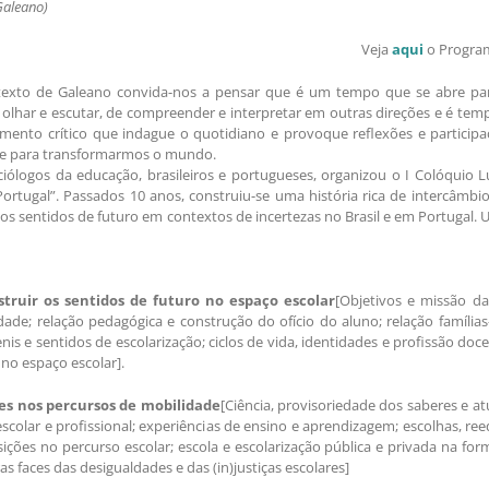
Galeano)
Veja
aqui
o Program
exto de Galeano convida-nos a pensar que é um tempo que se abre para
olhar e escutar, de compreender e interpretar em outras direções e é tem
mento crítico que indague o quotidiano e provoque reflexões e participaç
s e para transformarmos o mundo.
logos da educação, brasileiros e portugueses, organizou o I Colóquio Lu
l/Portugal”. Passados 10 anos, construiu-se uma história rica de intercâm
os sentidos de futuro em contextos de incertezas no Brasil e em Portugal.
nstruir os sentidos de futuro no espaço escolar
[Objetivos e missão da
vidade; relação pedagógica e construção do ofício do aluno; relação família
enis e sentidos de escolarização; ciclos de vida, identidades e profissão do
no espaço escolar].
res nos percursos de mobilidade
[Ciência, provisoriedade dos saberes e at
escolar e profissional; experiências de ensino e aprendizagem; escolhas, r
nsições no percurso escolar; escola e escolarização pública e privada na fo
s faces das desigualdades e das (in)justiças escolares]