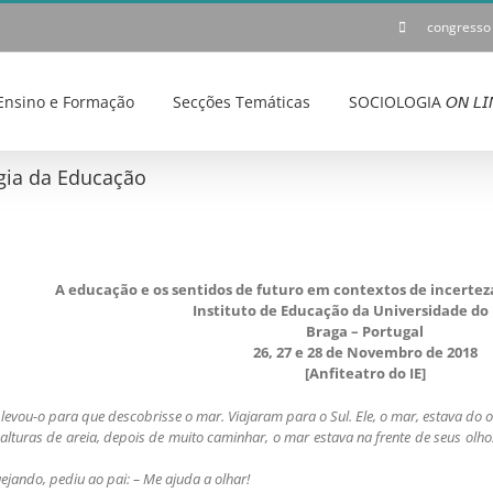
congresso
Ensino e Formação
Secções Temáticas
SOCIOLOGIA 𝘖𝘕 𝘓𝘐
ogia da Educação
A educação e os sentidos de futuro em contextos de incerteza
Instituto de Educação da Universidade do
Braga – Portugal
26, 27 e 28 de Novembro de 2018
[Anfiteatro do IE]
 levou-o para que descobrisse o mar. Viajaram para o Sul. Ele, o mar, estava do 
uras de areia, depois de muito caminhar, o mar estava na frente de seus olhos.
jando, pediu ao pai: – Me ajuda a olhar!