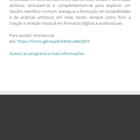
artística, articulam-se e complementam-se para explorar um
desafio científico comum: averiguar a formação de sociabilidades
e de práticas artísticas em rede, tendo sempre como foco a
criação e receção musical em formatos digitais e audiovisuais.
Para assistir, inscreva-se
em:
https://forms.gle/wqSE9rM4ou86CJ6C9
Acesso ao programa e mais informações