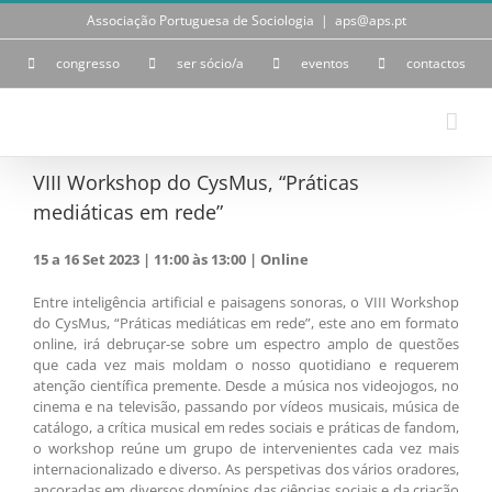
Skip
Associação Portuguesa de Sociologia
|
aps@aps.pt
to
content
congresso
ser sócio/a
eventos
contactos
VIII Workshop do CysMus, “Práticas
mediáticas em rede”
15 a 16 Set 2023 | 11:00 às 13:00 | Online
Entre inteligência artificial e paisagens sonoras, o VIII Workshop
do CysMus, “Práticas mediáticas em rede”, este ano em formato
online, irá debruçar-se sobre um espectro amplo de questões
que cada vez mais moldam o nosso quotidiano e requerem
atenção científica premente. Desde a música nos videojogos, no
cinema e na televisão, passando por vídeos musicais, música de
catálogo, a crítica musical em redes sociais e práticas de fandom,
o workshop reúne um grupo de intervenientes cada vez mais
internacionalizado e diverso. As perspetivas dos vários oradores,
ancoradas em diversos domínios das ciências sociais e da criação