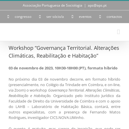
Skip
Associação Portuguesa de Sociologia
|
aps@aps.pt
to
content
congresso
ser sócio/a
eventos
contactos
Workshop “Governança Territorial. Alterações
Climáticas, Reabilitação e Habitação”
03 de novembro de 2023, 10H30-18H00 (PT), formato híbrido
No próximo dia 03 de novembro decorre, em formato híbrido
(presencialmente, no Colégio da Trindade em Coimbra, e on-line,
via Zoom) o workshop
Governança Territorial. Alterações Climáticas,
Reabilitação e Habitação.
Organizado pelo Instituto Jurídico da
Faculdade de Direito da Universidade de Coimbra e com o apoio
do LAHB – Laboratório de Habitação Básica, contará, entre
outros especialistas, com a presença de Fernando Matos
Rodrigues, investigador CICS.NOVA.UMinho.
O evento é gratuito, mas carece de inscrição, que pode ser