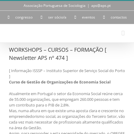
Skip
Associação Portuguesa de Sociologia
|
aps@aps.pt
to
content
congresso
ser sócio/a
eventos
contactos
WORKSHOPS – CURSOS – FORMAÇÃO [
Newsletter APS nº 474 ]
[ Informação ISSSP – Instituto Superior de Serviço Social do Porto
]
Curso de Gestão de Organizações de Economia Social
Atualmente em Portugal o setor da Economia Social reúne cerca
de 55.000 organizações, que empregam 260.000 pessoas e tem
um contributo para o PIB de 2,8%.
Mas, numa altura em que existe uma aposta clara e crescente no
empreendedorismo social, as organizações do Terceiro Setor, vão
cada vez mais necessitar de profissionais altamente qualificados
na área da Gestão.
Assim, para responder a esta necessidade do mercado, o OBEGEF