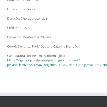
Horário: Pós Laboral
Duração: 9 horas presenciais
Créditos ECTS: 1
Formador: Doutor João Oliveira
Coord. Científica: Prof.ª Doutora Catarina Brandão
Candidaturas online e mais informações:
https://sigarra.up.pt/fpceup/pt/cur_geral.cur_view?
pv_ano_lectivo=2017&pv_origem=CUR&pv_tipo_cur_sigla=UFC&pv_cur