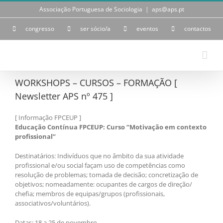
Skip
Associação Portuguesa de Sociologia
|
aps@aps.pt
to
content
congresso
ser sócio/a
eventos
contactos
WORKSHOPS – CURSOS – FORMAÇÃO [
Newsletter APS nº 475 ]
[ Informação FPCEUP ]
Educação Contínua FPCEUP: Curso “Motivação em contexto
profissional”
Destinatários: Indivíduos que no âmbito da sua atividade
profissional e/ou social façam uso de competências como
resolução de problemas; tomada de decisão; concretização de
objetivos; nomeadamente: ocupantes de cargos de direção/
chefia; membros de equipas/grupos (profissionais,
associativos/voluntários).
Datas: 18 a 25 de novembro