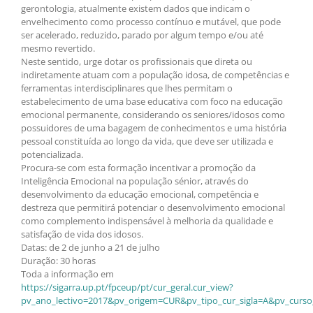
gerontologia, atualmente existem dados que indicam o
envelhecimento como processo contínuo e mutável, que pode
ser acelerado, reduzido, parado por algum tempo e/ou até
mesmo revertido.
Neste sentido, urge dotar os profissionais que direta ou
indiretamente atuam com a população idosa, de competências e
ferramentas interdisciplinares que lhes permitam o
estabelecimento de uma base educativa com foco na educação
emocional permanente, considerando os seniores/idosos como
possuidores de uma bagagem de conhecimentos e uma história
pessoal constituída ao longo da vida, que deve ser utilizada e
potencializada.
Procura-se com esta formação incentivar a promoção da
Inteligência Emocional na população sénior, através do
desenvolvimento da educação emocional, competência e
destreza que permitirá potenciar o desenvolvimento emocional
como complemento indispensável à melhoria da qualidade e
satisfação de vida dos idosos.
Datas: de 2 de junho a 21 de julho
Duração: 30 horas
Toda a informação em
https://sigarra.up.pt/fpceup/pt/cur_geral.cur_view?
pv_ano_lectivo=2017&pv_origem=CUR&pv_tipo_cur_sigla=A&pv_curso