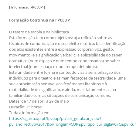
[ Informação FPCEUP ]
Formação Contínua na FPCEUP
O teatro na escola e na biblioteca
Esta formação tem como objetivos: a) a reflexão sobre as
técnicas de comunicação e o seu efeito retórico; b) a identificação
dos elos existentes entre a expressão corporal (voz, gesto,
movimento) e a significação verbal; c) a aplicabilidade do saber
dramático (num espaço e num tempo condensados) ao saber
intelectual (num espaço e num tempo definidos).
Esta unidade entre forma e conteúdo visa a sensibilização dos
indivíduos para o teatro e as manifestações de teatralidade, uma
sua aproximação sensível aos fenómenos literários e à
materialidade do significado, e ainda, mais latamente, a sua
familiaridade com as situações de comunicação comuns.
Datas: de 17 de abril a 29 de maio
Duração: 25 horas
Toda a informação em
https://sigarra.up.pt/fpceup/pt/cur_geral.cur_view?
pv_ano_lectivo=2017&pv_origem=CUR&pv_tipo_cur_sigla=CFC&pv_cur