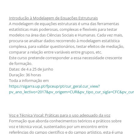
Introdução à Modelagem de Equações Estruturais
A modelagem de equações estruturais é uma das ferramentas
estatísticas mais poderosas, complexas e flexíveis para testar
modelos na área das Ciências Sociais e Humanas. Cada vez mais,
procura-se analisar dados recorrendo à modelagem estatística
complexa, para validar questionários, testar efeitos de mediação,
comparar a relação entre variáveis entre grupos, etc.
Este curso pretende corresponder a essa necessidade crescente
de formação.
Datas: de 4 a 25 de junho
Duração: 36 horas
Toda a informação em
https://sigarra.up.pt/fpceup/pt/cur_geral.cur_view?
pv_ano_lectivo=2017&pv_origem=CUR&pv_tipo_cur_sigla=CFC&pv_cur
Voz e Técnica Vocal: Práticas para o uso adequado da voz
Formação que aborda conhecimentos teóricos e práticos sobre
voz e técnica vocal, sustentados por um encontro entre
referências do campo científico e do campo artístico, esta é uma