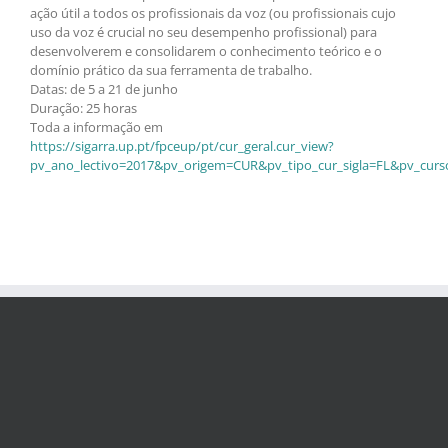
ação útil a todos os profissionais da voz (ou profissionais cujo
uso da voz é crucial no seu desempenho profissional) para
desenvolverem e consolidarem o conhecimento teórico e o
domínio prático da sua ferramenta de trabalho.
Datas: de 5 a 21 de junho
Duração: 25 horas
Toda a informação em
https://sigarra.up.pt/fpceup/pt/cur_geral.cur_view?
pv_ano_lectivo=2017&pv_origem=CUR&pv_tipo_cur_sigla=FL&pv_curs