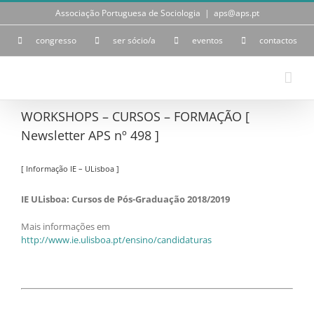
Skip
Associação Portuguesa de Sociologia
|
aps@aps.pt
to
content
congresso
ser sócio/a
eventos
contactos
WORKSHOPS – CURSOS – FORMAÇÃO [
Newsletter APS nº 498 ]
[ Informação IE – ULisboa ]
IE ULisboa: Cursos de Pós-Graduação 2018/2019
Mais informações em
http://www.ie.ulisboa.pt/ensino/candidaturas