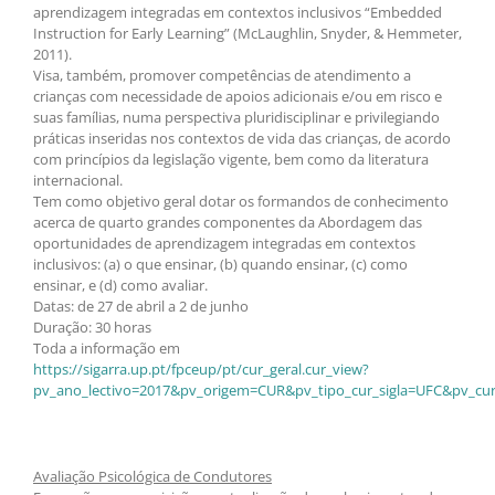
aprendizagem integradas em contextos inclusivos “Embedded
Instruction for Early Learning” (McLaughlin, Snyder, & Hemmeter,
2011).
Visa, também, promover competências de atendimento a
crianças com necessidade de apoios adicionais e/ou em risco e
suas famílias, numa perspectiva pluridisciplinar e privilegiando
práticas inseridas nos contextos de vida das crianças, de acordo
com princípios da legislação vigente, bem como da literatura
internacional.
Tem como objetivo geral dotar os formandos de conhecimento
acerca de quarto grandes componentes da Abordagem das
oportunidades de aprendizagem integradas em contextos
inclusivos: (a) o que ensinar, (b) quando ensinar, (c) como
ensinar, e (d) como avaliar.
Datas: de 27 de abril a 2 de junho
Duração: 30 horas
Toda a informação em
https://sigarra.up.pt/fpceup/pt/cur_geral.cur_view?
pv_ano_lectivo=2017&pv_origem=CUR&pv_tipo_cur_sigla=UFC&pv_cur
Avaliação Psicológica de Condutores