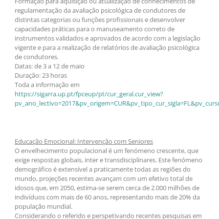
Formação para aquisição ou atualização de conhecimentos de
regulamentação da avaliação psicológica de condutores de
distintas categorias ou funções profissionais e desenvolver
capacidades práticas para o manuseamento correto de
instrumentos validados e aprovados de acordo com a legislação
vigente e para a realização de relatórios de avaliação psicológica
de condutores.
Datas: de 3 a 12 de maio
Duração: 23 horas
Toda a informação em
https://sigarra.up.pt/fpceup/pt/cur_geral.cur_view?
pv_ano_lectivo=2017&pv_origem=CUR&pv_tipo_cur_sigla=FL&pv_curs
Educação Emocional: Intervenção com Seniores
O envelhecimento populacional é um fenómeno crescente, que
exige respostas globais, inter e transdisciplinares. Este fenómeno
demográfico é extensível a praticamente todas as regiões do
mundo, projeções recentes avançam com um efetivo total de
idosos que, em 2050, estima-se serem cerca de 2.000 milhões de
indivíduos com mais de 60 anos, representando mais de 20% da
população mundial.
Considerando o referido e perspetivando recentes pesquisas em