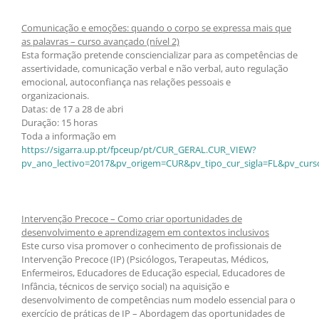
Comunicação e emoções: quando o corpo se expressa mais que
as palavras – curso avançado (nível 2)
Esta formação pretende consciencializar para as competências de
assertividade, comunicação verbal e não verbal, auto regulação
emocional, autoconfiança nas relações pessoais e
organizacionais.
Datas: de 17 a 28 de abri
Duração: 15 horas
Toda a informação em
https://sigarra.up.pt/fpceup/pt/CUR_GERAL.CUR_VIEW?
pv_ano_lectivo=2017&pv_origem=CUR&pv_tipo_cur_sigla=FL&pv_curs
Intervenção Precoce – Como criar oportunidades de
desenvolvimento e aprendizagem em contextos inclusivos
Este curso visa promover o conhecimento de profissionais de
Intervenção Precoce (IP) (Psicólogos, Terapeutas, Médicos,
Enfermeiros, Educadores de Educação especial, Educadores de
Infância, técnicos de serviço social) na aquisição e
desenvolvimento de competências num modelo essencial para o
exercício de práticas de IP – Abordagem das oportunidades de