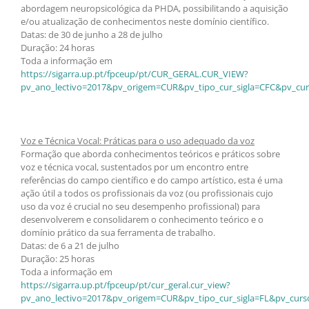
abordagem neuropsicológica da PHDA, possibilitando a aquisição
e/ou atualização de conhecimentos neste domínio científico.
Datas: de 30 de junho a 28 de julho
Duração: 24 horas
Toda a informação em
https://sigarra.up.pt/fpceup/pt/CUR_GERAL.CUR_VIEW?
pv_ano_lectivo=2017&pv_origem=CUR&pv_tipo_cur_sigla=CFC&pv_cur
Voz e Técnica Vocal: Práticas para o uso adequado da voz
Formação que aborda conhecimentos teóricos e práticos sobre
voz e técnica vocal, sustentados por um encontro entre
referências do campo científico e do campo artístico, esta é uma
ação útil a todos os profissionais da voz (ou profissionais cujo
uso da voz é crucial no seu desempenho profissional) para
desenvolverem e consolidarem o conhecimento teórico e o
domínio prático da sua ferramenta de trabalho.
Datas: de 6 a 21 de julho
Duração: 25 horas
Toda a informação em
https://sigarra.up.pt/fpceup/pt/cur_geral.cur_view?
pv_ano_lectivo=2017&pv_origem=CUR&pv_tipo_cur_sigla=FL&pv_curs