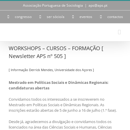
Skip
Associação Portuguesa de Sociologia
|
aps@aps.pt
to
content
congresso
ser sócio/a
eventos
contactos
WORKSHOPS – CURSOS – FORMAÇÃO [
Newsletter APS nº 505 ]
[ Informação Derrick Mendes, Universidade dos Açores ]
Mestrado em Políticas Sociais e Dinâmicas Regionais:
candidaturas abertas
Convidamos todos os interessados a se inscreverem no
Mestrado em Políticas Sociais e Dinâmicas Regionais. As
inscrições estarão abertas de 5 de junho a 16 de julho (1.ª fase).
Desde já, agradecemos a divulgação e convidamos todos os
licenciados na área das Ciências Sociais e Humanas, Ciências