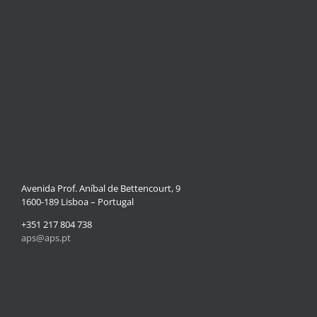
Avenida Prof. Aníbal de Bettencourt, 9
1600-189 Lisboa – Portugal
+351 217 804 738
aps@aps.pt