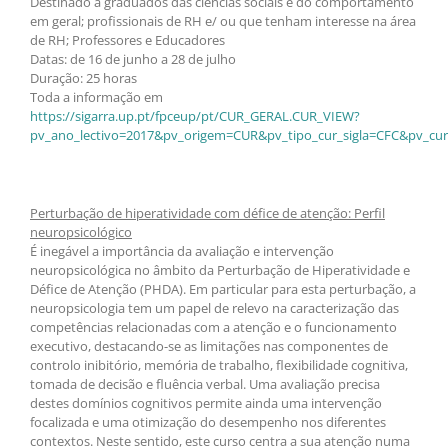
Destinado a graduados das ciências sociais e do comportamento
em geral; profissionais de RH e/ ou que tenham interesse na área
de RH; Professores e Educadores
Datas: de 16 de junho a 28 de julho
Duração: 25 horas
Toda a informação em
https://sigarra.up.pt/fpceup/pt/CUR_GERAL.CUR_VIEW?
pv_ano_lectivo=2017&pv_origem=CUR&pv_tipo_cur_sigla=CFC&pv_cur
Perturbação de hiperatividade com défice de atenção: Perfil
neuropsicológico
É inegável a importância da avaliação e intervenção
neuropsicológica no âmbito da Perturbação de Hiperatividade e
Défice de Atenção (PHDA). Em particular para esta perturbação, a
neuropsicologia tem um papel de relevo na caracterização das
competências relacionadas com a atenção e o funcionamento
executivo, destacando-se as limitações nas componentes de
controlo inibitório, memória de trabalho, flexibilidade cognitiva,
tomada de decisão e fluência verbal. Uma avaliação precisa
destes domínios cognitivos permite ainda uma intervenção
focalizada e uma otimização do desempenho nos diferentes
contextos. Neste sentido, este curso centra a sua atenção numa