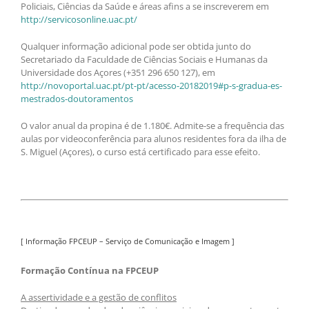
Policiais, Ciências da Saúde e áreas afins a se inscreverem em
http://servicosonline.uac.pt/
Qualquer informação adicional pode ser obtida junto do
Secretariado da Faculdade de Ciências Sociais e Humanas da
Universidade dos Açores (+351 296 650 127), em
http://novoportal.uac.pt/pt-pt/acesso-20182019#p-s-gradua-es-
mestrados-doutoramentos
O valor anual da propina é de 1.180€. Admite-se a frequência das
aulas por videoconferência para alunos residentes fora da ilha de
S. Miguel (Açores), o curso está certificado para esse efeito.
[ Informação FPCEUP – Serviço de Comunicação e Imagem ]
Formação Contínua na FPCEUP
A assertividade e a gestão de conflitos