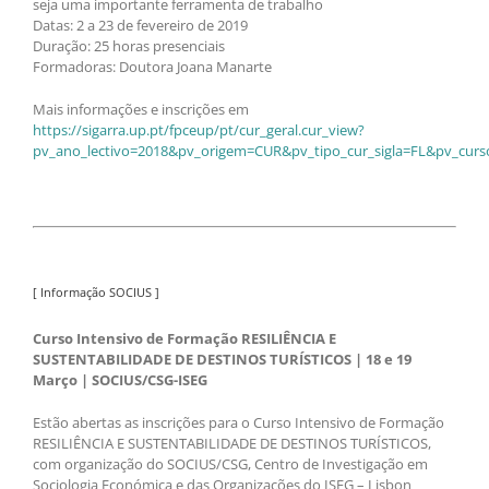
seja uma importante ferramenta de trabalho
Datas: 2 a 23 de fevereiro de 2019
Duração: 25 horas presenciais
Formadoras: Doutora Joana Manarte
Mais informações e inscrições em
https://sigarra.up.pt/fpceup/pt/cur_geral.cur_view?
pv_ano_lectivo=2018&pv_origem=CUR&pv_tipo_cur_sigla=FL&pv_curs
[ Informação SOCIUS ]
Curso Intensivo de Formação RESILIÊNCIA E
SUSTENTABILIDADE DE DESTINOS TURÍSTICOS | 18 e 19
Março | SOCIUS/CSG-ISEG
Estão abertas as inscrições para o Curso Intensivo de Formação
RESILIÊNCIA E SUSTENTABILIDADE DE DESTINOS TURÍSTICOS,
com organização do SOCIUS/CSG, Centro de Investigação em
Sociologia Económica e das Organizações do ISEG – Lisbon