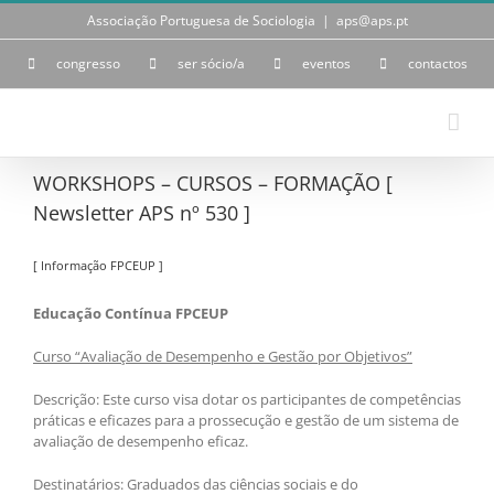
Skip
Associação Portuguesa de Sociologia
|
aps@aps.pt
to
content
congresso
ser sócio/a
eventos
contactos
WORKSHOPS – CURSOS – FORMAÇÃO [
Newsletter APS nº 530 ]
[ Informação FPCEUP ]
Educação Contínua FPCEUP
Curso “Avaliação de Desempenho e Gestão por Objetivos”
Descrição: Este curso visa dotar os participantes de competências
práticas e eficazes para a prossecução e gestão de um sistema de
avaliação de desempenho eficaz.
Destinatários: Graduados das ciências sociais e do