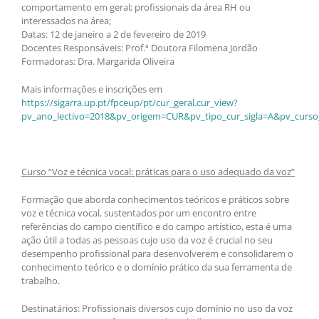
comportamento em geral; profissionais da área RH ou
interessados na área;
Datas: 12 de janeiro a 2 de fevereiro de 2019
Docentes Responsáveis: Prof.ª Doutora Filomena Jordão
Formadoras: Dra. Margarida Oliveira
Mais informações e inscrições em
https://sigarra.up.pt/fpceup/pt/cur_geral.cur_view?
pv_ano_lectivo=2018&pv_origem=CUR&pv_tipo_cur_sigla=A&pv_curso
Curso “Voz e técnica vocal: práticas para o uso adequado da voz”
Formação que aborda conhecimentos teóricos e práticos sobre
voz e técnica vocal, sustentados por um encontro entre
referências do campo científico e do campo artístico, esta é uma
ação útil a todas as pessoas cujo uso da voz é crucial no seu
desempenho profissional para desenvolverem e consolidarem o
conhecimento teórico e o domínio prático da sua ferramenta de
trabalho.
Destinatários: Profissionais diversos cujo domínio no uso da voz