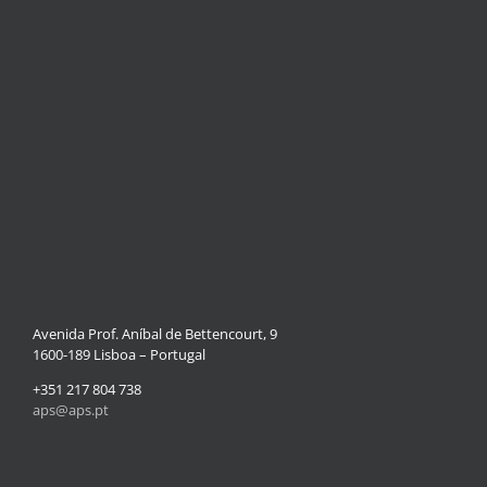
Avenida Prof. Aníbal de Bettencourt, 9
1600-189 Lisboa – Portugal
+351 217 804 738
aps@aps.pt