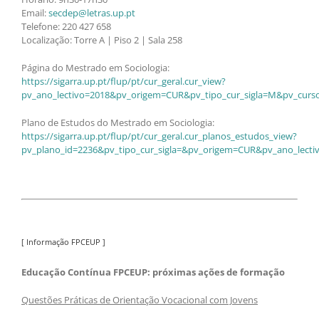
Email:
secdep@letras.up.pt
Telefone: 220 427 658
Localização: Torre A | Piso 2 | Sala 258
Página do Mestrado em Sociologia:
https://sigarra.up.pt/flup/pt/cur_geral.cur_view?
pv_ano_lectivo=2018&pv_origem=CUR&pv_tipo_cur_sigla=M&pv_curs
Plano de Estudos do Mestrado em Sociologia:
https://sigarra.up.pt/flup/pt/cur_geral.cur_planos_estudos_view?
pv_plano_id=2236&pv_tipo_cur_sigla=&pv_origem=CUR&pv_ano_lecti
[ Informação FPCEUP ]
Educação Contínua FPCEUP: próximas ações de formação
Questões Práticas de Orientação Vocacional com Jovens