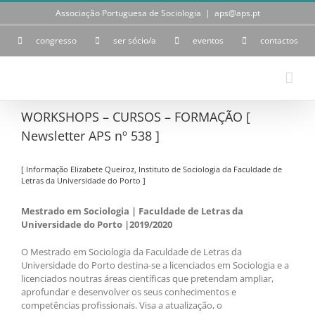
Skip
Associação Portuguesa de Sociologia
|
aps@aps.pt
to
content
congresso
ser sócio/a
eventos
contactos
WORKSHOPS – CURSOS – FORMAÇÃO [
Newsletter APS nº 538 ]
[ Informação Elizabete Queiroz, Instituto de Sociologia da Faculdade de
Letras da Universidade do Porto ]
Mestrado em Sociologia | Faculdade de Letras da
Universidade do Porto |2019/2020
O Mestrado em Sociologia da Faculdade de Letras da
Universidade do Porto destina-se a licenciados em Sociologia e a
licenciados noutras áreas científicas que pretendam ampliar,
aprofundar e desenvolver os seus conhecimentos e
competências profissionais. Visa a atualização, o