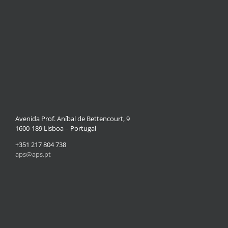
Avenida Prof. Aníbal de Bettencourt, 9
1600-189 Lisboa – Portugal
+351 217 804 738
aps@aps.pt