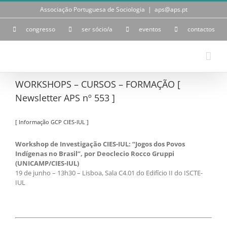
Skip
Associação Portuguesa de Sociologia
|
aps@aps.pt
to
content
congresso
ser sócio/a
eventos
contactos
WORKSHOPS – CURSOS – FORMAÇÃO [
Newsletter APS nº 553 ]
[ Informação GCP CIES-IUL ]
Workshop de Investigação CIES-IUL: “Jogos dos Povos
Indígenas no Brasil”, por Deoclecio Rocco Gruppi
(UNICAMP/CIES-IUL)
19 de junho – 13h30 – Lisboa, Sala C4.01 do Edifício II do ISCTE-
IUL