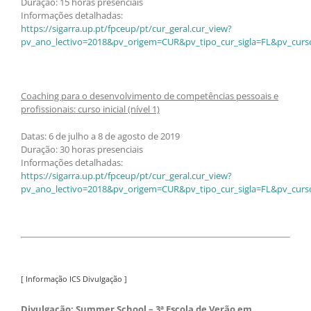
Duração: 15 horas presenciais
Informações detalhadas:
https://sigarra.up.pt/fpceup/pt/cur_geral.cur_view?
pv_ano_lectivo=2018&pv_origem=CUR&pv_tipo_cur_sigla=FL&pv_curs
Coaching para o desenvolvimento de competências pessoais e
profissionais: curso inicial (nível 1)
Datas: 6 de julho a 8 de agosto de 2019
Duração: 30 horas presenciais
Informações detalhadas:
https://sigarra.up.pt/fpceup/pt/cur_geral.cur_view?
pv_ano_lectivo=2018&pv_origem=CUR&pv_tipo_cur_sigla=FL&pv_curs
[ Informação ICS Divulgação ]
Divulgação: Summer School – 3ª Escola de Verão em