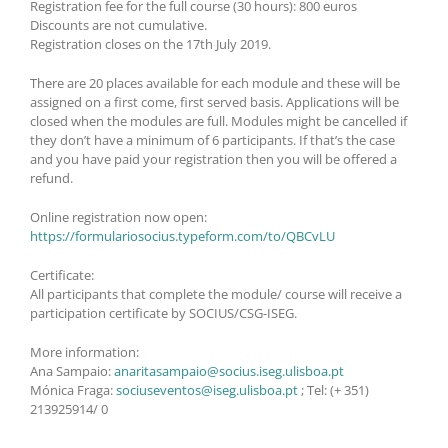
Registration fee for the full course (30 hours): 800 euros
Discounts are not cumulative.
Registration closes on the 17th July 2019.
There are 20 places available for each module and these will be
assigned on a first come, first served basis. Applications will be
closed when the modules are full. Modules might be cancelled if
they don’t have a minimum of 6 participants. If that’s the case
and you have paid your registration then you will be offered a
refund.
Online registration now open:
https://formulariosocius.typeform.com/to/QBCvLU
Certificate:
All participants that complete the module/ course will receive a
participation certificate by SOCIUS/CSG-ISEG.
More information:
Ana Sampaio:
anaritasampaio@socius.iseg.ulisboa.pt
Mónica Fraga:
sociuseventos@iseg.ulisboa.pt
; Tel: (+ 351)
213925914/ 0