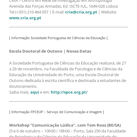
CRIA – Centro em Rede de Investigação em Antropologia
Avenida das Forças Armadas, Ed. ISCTE-IUL, 1649-026 Lisboa
Tel (+351) 210 464 057 | E-mail:
cria@cria.org.pt
| Website:
www.cria.org.pt
[ Informação Sociedade Portuguesa de Ciências da Educação ]
Escola Doutoral de Outono | Novas Datas
A Sociedade Portuguesa de Ciências da Educação realizará, de 27
a 29 de novembro, na Faculdade de Psicologia e de Ciências da
Educação da Universidade do Porto, uma Escola Doutoral de
Outono dedicada à escrita científica e destinada a estudantes de
doutoramento.
Saiba mais,
aqui
e em:
http://spce.org.pt/
[ Informação FPCEUP – Serviço de Comunicação e Imagem ]
Workshop “Comunicação Lúdica”, com Tom Roos (BE/SA)
(5 e 6 de outubro – 10h00 / 18h00 – Porto, Sala 250 da Faculdade
de Psicologia e de Ciências da Educação da Universidade do