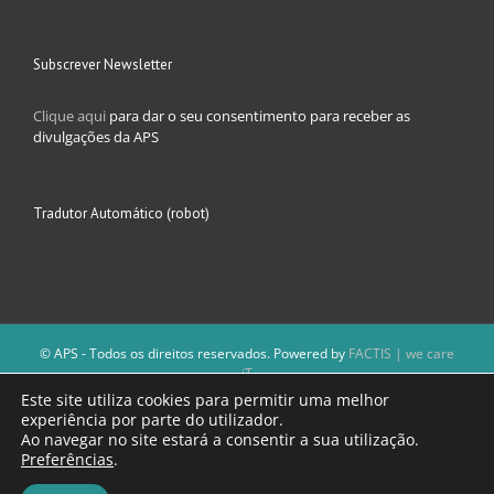
Subscrever Newsletter
Clique aqui
para dar o seu consentimento para receber as
divulgações da APS
Tradutor Automático (robot)
© APS - Todos os direitos reservados. Powered by
FACTIS | we care
iT
A Direção da APS reserva-se o direito de não publicar conteúdos que
Este site utiliza cookies para permitir uma melhor
violem as leis nacionais.
experiência por parte do utilizador.
Os textos assinados e as imagens depositadas são da inteira
Ao navegar no site estará a consentir a sua utilização.
responsabilidade dos autores.
Preferências
.