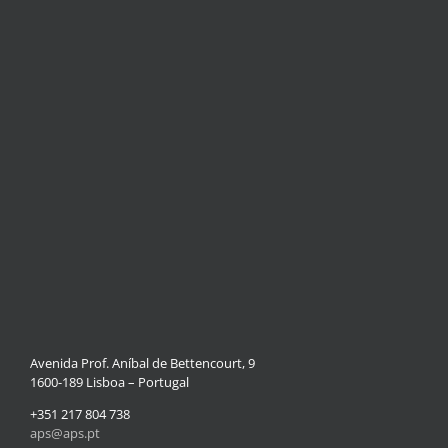
Avenida Prof. Aníbal de Bettencourt, 9
1600-189 Lisboa – Portugal
+351 217 804 738
aps@aps.pt