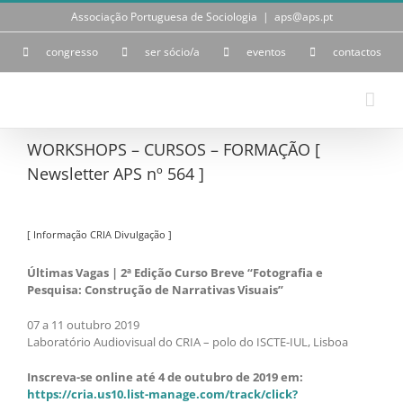
Skip
Associação Portuguesa de Sociologia
|
aps@aps.pt
to
content
congresso
ser sócio/a
eventos
contactos
WORKSHOPS – CURSOS – FORMAÇÃO [
Newsletter APS nº 564 ]
[ Informação CRIA Divulgação ]
Últimas Vagas | 2ª Edição Curso Breve “Fotografia e
Pesquisa: Construção de Narrativas Visuais”
07 a 11 outubro 2019
Laboratório Audiovisual do CRIA – polo do ISCTE-IUL, Lisboa
Inscreva-se online até 4 de outubro de 2019 em:
https://cria.us10.list-manage.com/track/click?