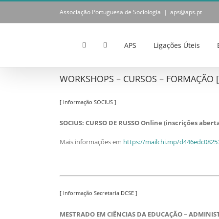
Skip
Associação Portuguesa de Sociologia
|
aps@aps.pt
to
content
APS
Ligações Úteis
WORKSHOPS – CURSOS – FORMAÇÃO [ N
[ Informação SOCIUS ]
SOCIUS: CURSO DE RUSSO Online (inscrições aberta
Mais informações em
https://mailchi.mp/d446edc0825
[ Informação Secretaria DCSE ]
MESTRADO EM CIÊNCIAS DA EDUCAÇÃO – ADMINI