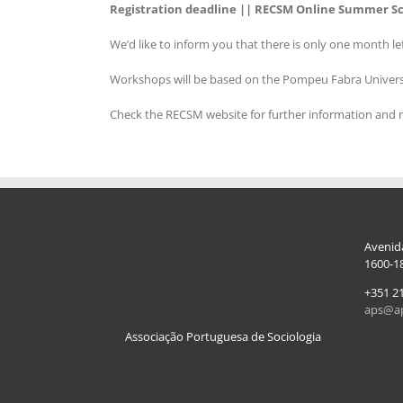
Registration deadline || RECSM Online Summer Sc
We’d like to inform you that there is only one month l
Workshops will be based on the Pompeu Fabra Universitat
Check the RECSM website for further information and r
Avenida
1600-18
+351 2
aps@ap
Associação Portuguesa de Sociologia