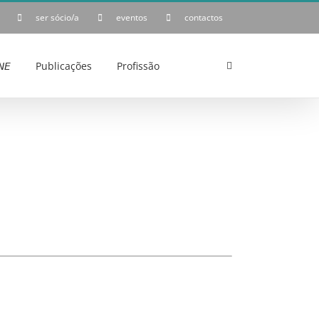
ser sócio/a
eventos
contactos
𝘌
Publicações
Profissão