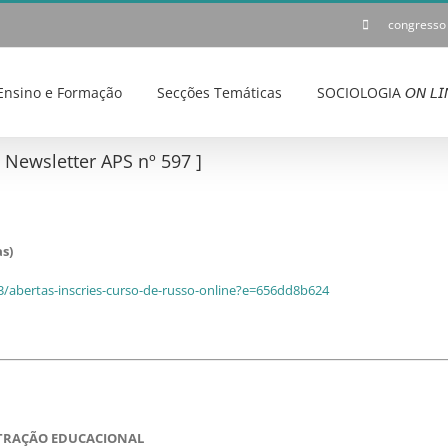
congresso
Ensino e Formação
Secções Temáticas
SOCIOLOGIA 𝘖𝘕 𝘓𝘐
ewsletter APS nº 597 ]
s)
3/abertas-inscries-curso-de-russo-online?e=656dd8b624
STRAÇÃO EDUCACIONAL