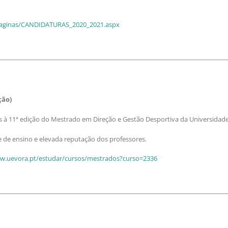
/Paginas/CANDIDATURAS_2020_2021.aspx
ção)
à 11ª edição do Mestrado em Direção e Gestão Desportiva da Universidade 
e de ensino e elevada reputação dos professores.
ww.uevora.pt/estudar/cursos/mestrados?curso=2336