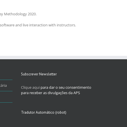
rvey Methodology 2020.
oftware and live interaction with instructors.
Subscrever Newsletter
ária
Clique aqui
para dar o seu consentimento
para receber as divulgações da APS
Tradutor Automático (robot)