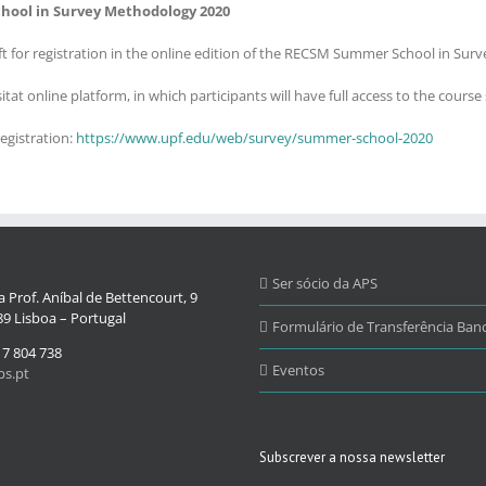
hool in Survey Methodology 2020
eft for registration in the online edition of the RECSM Summer School in Su
 online platform, in which participants will have full access to the course s
egistration:
https://www.upf.edu/web/survey/summer-school-2020
Ser sócio da APS
 Prof. Aníbal de Bettencourt, 9
9 Lisboa – Portugal
Formulário de Transferência Banc
17 804 738
Eventos
s.pt
Subscrever a nossa newsletter