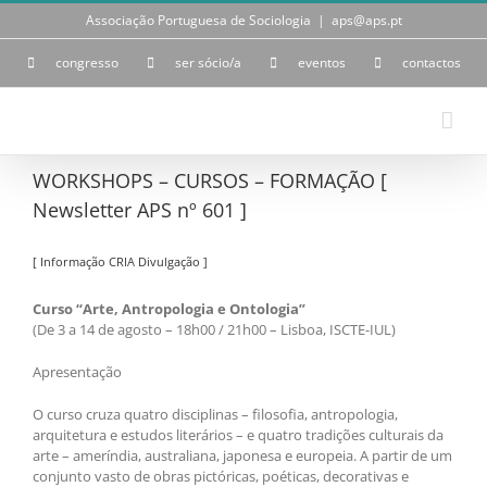
Skip
Associação Portuguesa de Sociologia
|
aps@aps.pt
to
content
congresso
ser sócio/a
eventos
contactos
WORKSHOPS – CURSOS – FORMAÇÃO [
Newsletter APS nº 601 ]
[ Informação CRIA Divulgação ]
Curso “Arte, Antropologia e Ontologia”
(De 3 a 14 de agosto – 18h00 / 21h00 – Lisboa, ISCTE-IUL)
Apresentação
O curso cruza quatro disciplinas – filosofia, antropologia,
arquitetura e estudos literários – e quatro tradições culturais da
arte – ameríndia, australiana, japonesa e europeia. A partir de um
conjunto vasto de obras pictóricas, poéticas, decorativas e