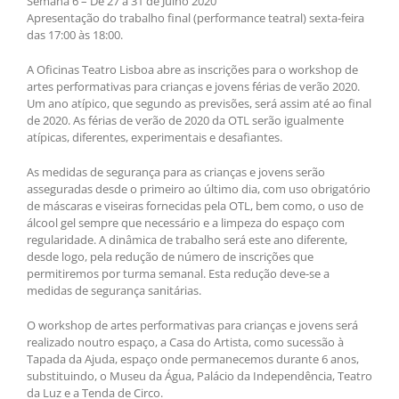
Semana 6 – De 27 a 31 de Julho 2020
Apresentação do trabalho final (performance teatral) sexta-feira
das 17:00 às 18:00.
A Oficinas Teatro Lisboa abre as inscrições para o workshop de
artes performativas para crianças e jovens férias de verão 2020.
Um ano atípico, que segundo as previsões, será assim até ao final
de 2020. As férias de verão de 2020 da OTL serão igualmente
atípicas, diferentes, experimentais e desafiantes.
As medidas de segurança para as crianças e jovens serão
asseguradas desde o primeiro ao último dia, com uso obrigatório
de máscaras e viseiras fornecidas pela OTL, bem como, o uso de
álcool gel sempre que necessário e a limpeza do espaço com
regularidade. A dinâmica de trabalho será este ano diferente,
desde logo, pela redução de número de inscrições que
permitiremos por turma semanal. Esta redução deve-se a
medidas de segurança sanitárias.
O workshop de artes performativas para crianças e jovens será
realizado noutro espaço, a Casa do Artista, como sucessão à
Tapada da Ajuda, espaço onde permanecemos durante 6 anos,
substituindo, o Museu da Água, Palácio da Independência, Teatro
da Luz e a Tenda de Circo.