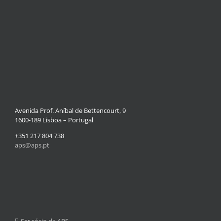
Avenida Prof. Aníbal de Bettencourt, 9
1600-189 Lisboa – Portugal
+351 217 804 738
aps@aps.pt
Ser sócio da APS