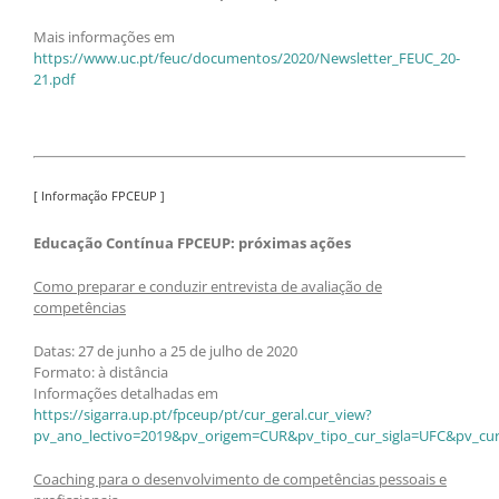
Mais informações em
https://www.uc.pt/feuc/documentos/2020/Newsletter_FEUC_20-
21.pdf
[ Informação FPCEUP ]
Educação Contínua FPCEUP: próximas ações
Como preparar e conduzir entrevista de avaliação de
competências
Datas: 27 de junho a 25 de julho de 2020
Formato: à distância
Informações detalhadas em
https://sigarra.up.pt/fpceup/pt/cur_geral.cur_view?
pv_ano_lectivo=2019&pv_origem=CUR&pv_tipo_cur_sigla=UFC&pv_cur
Coaching para o desenvolvimento de competências pessoais e