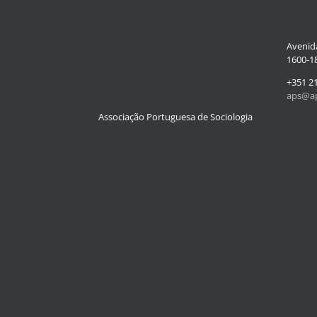
Avenida
1600-18
+351 2
aps@ap
Associação Portuguesa de Sociologia