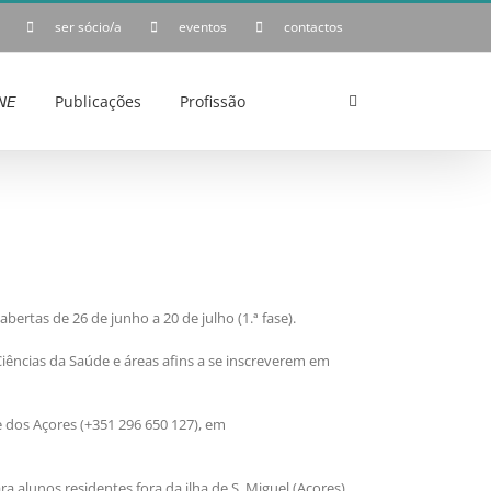
ser sócio/a
eventos
contactos
𝘌
Publicações
Profissão
ertas de 26 de junho a 20 de julho (1.ª fase).
Ciências da Saúde e áreas afins a se inscreverem em
 dos Açores (+351 296 650 127), em
a alunos residentes fora da ilha de S. Miguel (Açores).