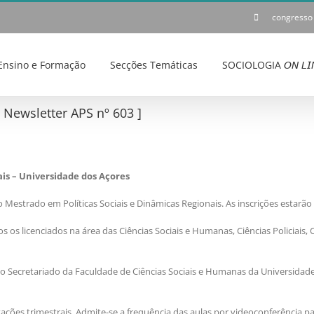
congresso
Ensino e Formação
Secções Temáticas
SOCIOLOGIA 𝘖𝘕 𝘓𝘐
ewsletter APS nº 603 ]
is – Universidade dos Açores
estrado em Políticas Sociais e Dinâmicas Regionais. As inscrições estarão ab
os licenciados na área das Ciências Sociais e Humanas, Ciências Policiais, 
o Secretariado da Faculdade de Ciências Sociais e Humanas da Universidade
ações trimestrais. Admite-se a frequência das aulas por videoconferência par