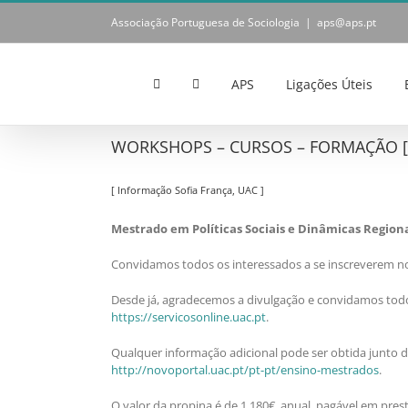
Skip
Associação Portuguesa de Sociologia
|
aps@aps.pt
to
content
APS
Ligações Úteis
WORKSHOPS – CURSOS – FORMAÇÃO [ N
[ Informação Sofia França, UAC ]
Mestrado em Políticas Sociais e Dinâmicas Regiona
Convidamos todos os interessados a se inscreverem no M
Desde já, agradecemos a divulgação e convidamos todos 
https://servicosonline.uac.pt
.
Qualquer informação adicional pode ser obtida junto d
http://novoportal.uac.pt/pt-pt/ensino-mestrados
.
O valor da propina é de 1.180€, anual, pagável em prest