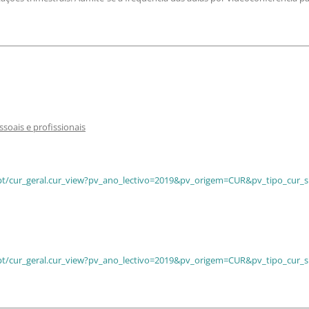
oais e profissionais
p/pt/cur_geral.cur_view?pv_ano_lectivo=2019&pv_origem=CUR&pv_tipo_cur_
p/pt/cur_geral.cur_view?pv_ano_lectivo=2019&pv_origem=CUR&pv_tipo_cur_