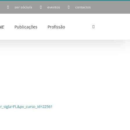
ser sócio/a
eventos
contactos
𝘌
Publicações
Profissão
ur_sigla=FL&pv_curso_id=22561