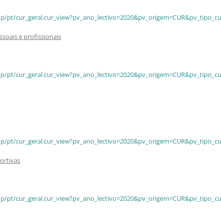
ceup/pt/cur_geral.cur_view?pv_ano_lectivo=2020&pv_origem=CUR&pv_tipo_c
oais e profissionais
ceup/pt/cur_geral.cur_view?pv_ano_lectivo=2020&pv_origem=CUR&pv_tipo_c
ceup/pt/cur_geral.cur_view?pv_ano_lectivo=2020&pv_origem=CUR&pv_tipo_c
ortivas
ceup/pt/cur_geral.cur_view?pv_ano_lectivo=2020&pv_origem=CUR&pv_tipo_c