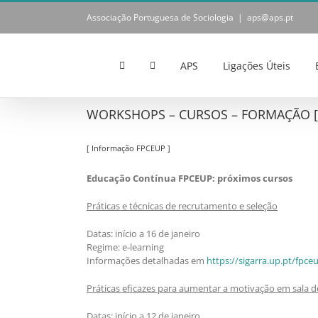
Skip
Associação Portuguesa de Sociologia
|
aps@aps.pt
to
content
APS
Ligações Úteis
WORKSHOPS – CURSOS – FORMAÇÃO [ N
[ Informação FPCEUP ]
Educação Contínua FPCEUP: próximos cursos
Práticas e técnicas de recrutamento e seleção
Datas: início a 16 de janeiro
Regime: e-learning
Informações detalhadas em
https://sigarra.up.pt/fp
Práticas eficazes para aumentar a motivação em sala d
Datas: início a 12 de janeiro