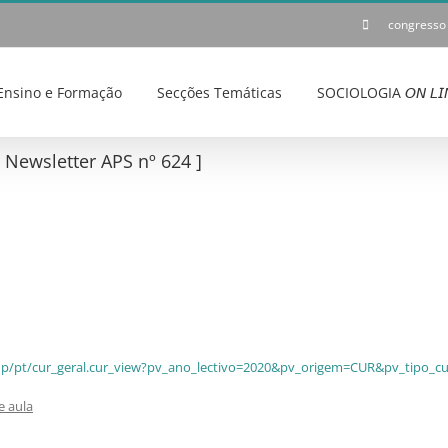
congresso
Ensino e Formação
Secções Temáticas
SOCIOLOGIA 𝘖𝘕 𝘓𝘐
ewsletter APS nº 624 ]
ceup/pt/cur_geral.cur_view?pv_ano_lectivo=2020&pv_origem=CUR&pv_tipo_c
e aula