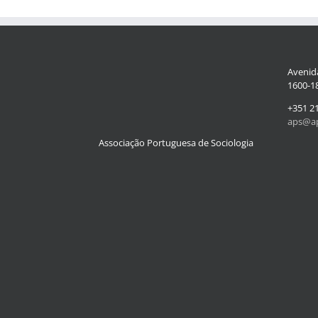
Avenida
1600-18
+351 2
aps@ap
Associação Portuguesa de Sociologia