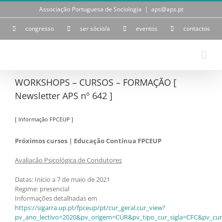
Skip
Associação Portuguesa de Sociologia
|
aps@aps.pt
to
content
congresso
ser sócio/a
eventos
contactos
WORKSHOPS – CURSOS – FORMAÇÃO [
Newsletter APS nº 642 ]
[ Informação FPCEUP ]
Próximos cursos | Educação Contínua FPCEUP
Avaliação Psicológica de Condutores
Datas: Início a 7 de maio de 2021
Regime: presencial
Informações detalhadas em
https://sigarra.up.pt/fpceup/pt/cur_geral.cur_view?
pv_ano_lectivo=2020&pv_origem=CUR&pv_tipo_cur_sigla=CFC&pv_cur