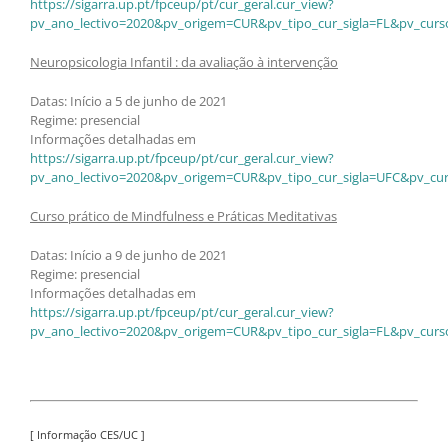
https://sigarra.up.pt/fpceup/pt/cur_geral.cur_view?
pv_ano_lectivo=2020&pv_origem=CUR&pv_tipo_cur_sigla=FL&pv_curs
Neuropsicologia Infantil : da avaliação à intervenção
Datas: Início a 5 de junho de 2021
Regime: presencial
Informações detalhadas em
https://sigarra.up.pt/fpceup/pt/cur_geral.cur_view?
pv_ano_lectivo=2020&pv_origem=CUR&pv_tipo_cur_sigla=UFC&pv_cur
Curso prático de Mindfulness e Práticas Meditativas
Datas: Início a 9 de junho de 2021
Regime: presencial
Informações detalhadas em
https://sigarra.up.pt/fpceup/pt/cur_geral.cur_view?
pv_ano_lectivo=2020&pv_origem=CUR&pv_tipo_cur_sigla=FL&pv_curs
[ Informação CES/UC ]