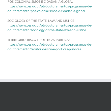
PÓS-COLONIALISMOS E CIDADANIA GLOBAL
https://www.ces.uc.pt/pt/doutoramentos/programas-de-
doutoramento/pos-colonialismos-e-cidadania-global
SOCIOLOGY OF THE STATE, LAW AND JUSTICE
https://www.ces.uc.pt/pt/doutoramentos/programas-de-
doutoramento/sociology-of-the-state-law-and-justice
TERRITÓRIO, RISCO E POLÍTICAS PÚBLICAS
https://www.ces.uc.pt/pt/doutoramentos/programas-de-
doutoramento/territorio-risco-e-politicas-publicas