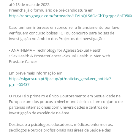
até 13 de maio de 2022.
Preencha já o formulário de pré-candidatura em
https://docs.google.com/forms/d/e/1FAIpQLSdOaGhTzgzgpcj8pF3
Caso tenham interesse em concorrer a financiamento por favor
verifiquem concurso bolsas FCT ou concurso para bolsas de
investigação no âmbito dos Projectos de Investigação:
• ANATHEMA – Technology for Ageless Sexual Health
• SexHealth & ProstateCancer –Sexual Health in Men with
Prostate Cancer
Em breve mais informação em
https://sigarra.up.pt/fpceup/pt/noticias_geral.ver_noticia?
p_nr=55437
O PDSH é o primeiro e único Doutoramento em Sexualidade na
Europa e um dos poucos a nível mundial e inclui um conjunto de
parcerias internacionais com universidades e centros de
investigação de excelência na área.
Destinado a psicólogos, educadores, médicos, enfermeiros,
sexólogos e outros profissionais nas áreas da Saúde e das