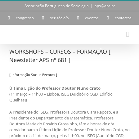
Skip
Associação Portuguesa de Sociologia
|
aps@aps.pt
to
content
congresso
ser sócio/a
eventos
contactos
WORKSHOPS – CURSOS – FORMAÇÃO [
Newsletter APS nº 681 ]
[ Informação Socius Eventos ]
Última Lição do Professor Doutor Nuno Crato
(11 março – 11h00 – Lisboa, ISEG [Auditório CGD, Edifício
Quelhas])
A Presidente do ISEG, Professora Doutora Clara Raposo, e a
Presidente do Departamento de Matemática, Professora
Doutora Maria do Rosário Grossinho, têm a honra de o/a
convidar para a Última Lição do Professor Doutor Nuno Crato, no
próximo dia 11 de março, pelas 11h00, no ISEG (Auditório CGD,