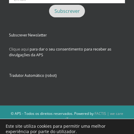
Subscrever Newsletter
Clique aqui
para dar o seu consentimento para receber as
divulgações da APS
Tradutor Automático (robot)
© APS - Todos os direitos reservados. Powered by
FACTIS | we care
iT
A Direção da APS reserva-se o direito de não publicar conteúdos que
Este site utiliza cookies para permitir uma melhor
violem as leis nacionais.
experiência por parte do utilizador.