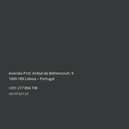
Avenida Prof. Aníbal de Bettencourt, 9
1600-189 Lisboa – Portugal
+351 217 804 738
aps@aps.pt