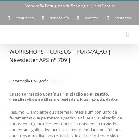
Skip
Associação Portuguesa de Sociologia
|
aps@aps.pt
to
content
congresso
ser sócio/a
eventos
contactos
WORKSHOPS – CURSOS – FORMAÇÃO [
Newsletter APS nº 709 ]
[ Informação Divulgação FPCEUP ]
Curso Formação Contínua “Iniciação ao R: gestão,
visualização e análise univariada e bivariada de dados”
Resumo: O ambiente ou sistema R integra um conjunto de
ferramentas que permitem a gestão, análise e visualização de
dados, em regime de open source. Este sistema tem vindo a
aumentar significativamente a sua popularidade nos últimos
anos, nos mais diversos contextos de aplicação, tendo sido