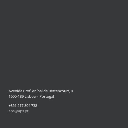
Avenida Prof. Aníbal de Bettencourt, 9
1600-189 Lisboa – Portugal
+351 217 804 738
aps@aps.pt