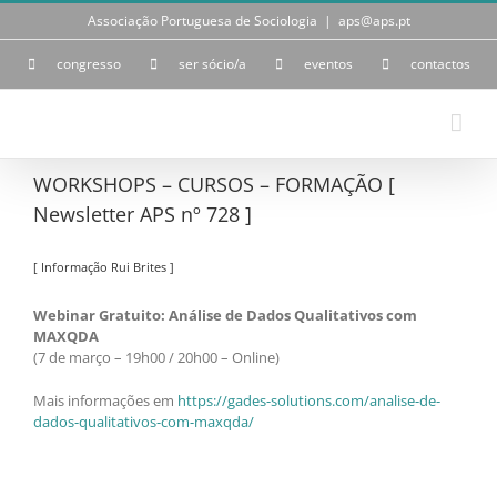
Skip
Associação Portuguesa de Sociologia
|
aps@aps.pt
to
content
congresso
ser sócio/a
eventos
contactos
WORKSHOPS – CURSOS – FORMAÇÃO [
Newsletter APS nº 728 ]
[ Informação Rui Brites ]
Webinar Gratuito: Análise de Dados Qualitativos com
MAXQDA
(7 de março – 19h00 / 20h00 – Online)
Mais informações em
https://gades-solutions.com/analise-de-
dados-qualitativos-com-maxqda/