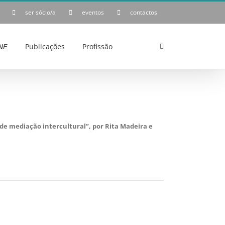
ser sócio/a
eventos
contactos
𝘌
Publicações
Profissão
de mediação intercultural”, por Rita Madeira e