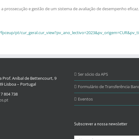
a a prossecução e gestão de um sistema de avaliação de desempenho eficaz.
pt/fpceup/pt/cur_geral.cur_view?pv_ano_lectivo=2023&pv_origem=CUR&pv_t
Ser sócio da APS
 Prof. Aníbal de Bettencourt, 9
9 Lisboa – Portugal
Formulário de Transferência Banc
17 804 738
Eventos
s.pt
Subscrever a nossa newsletter