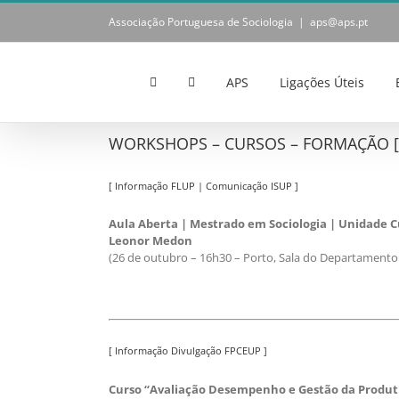
Skip
Associação Portuguesa de Sociologia
|
aps@aps.pt
to
content
APS
Ligações Úteis
WORKSHOPS – CURSOS – FORMAÇÃO [ N
[ Informação FLUP | Comunicação ISUP ]
Aula Aberta | Mestrado em Sociologia | Unidade C
Leonor Medon
(26 de outubro – 16h30 – Porto, Sala do Departamento 
[ Informação Divulgação FPCEUP ]
Curso “Avaliação Desempenho e Gestão da Produt