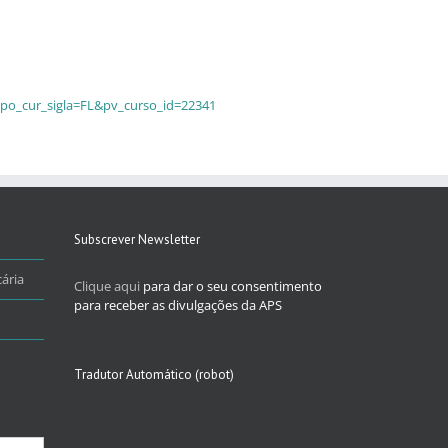
ipo_cur_sigla=FL&pv_curso_id=22341
Subscrever Newsletter
ária
Clique aqui
para dar o seu consentimento
para receber as divulgações da APS
Tradutor Automático (robot)