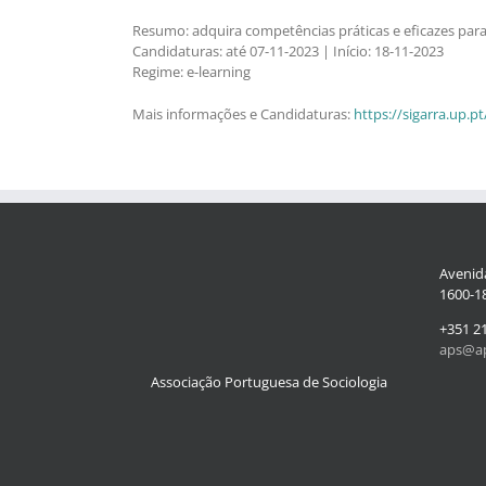
Resumo: adquira competências práticas e eficazes par
Candidaturas: até 07-11-2023 | Início: 18-11-2023
Regime: e-learning
Mais informações e Candidaturas:
https://sigarra.up.
Avenida
1600-18
+351 2
aps@ap
Associação Portuguesa de Sociologia