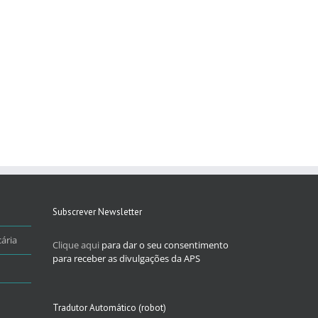
Subscrever Newsletter
ária
Clique aqui
para dar o seu consentimento
para receber as divulgações da APS
Tradutor Automático (robot)