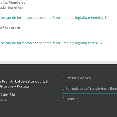
rafia: Mendeley
mada Negreiros)
s/sessao-de-formacao-sobre-como-fazer-uma-bibliografia-mendeley-3/
afia: Zotero
/sessao-de-formacao-sobre-como-fazer-uma-bibliografia-zotero-2/
Ser sócio da APS
 Prof. Aníbal de Bettencourt, 9
9 Lisboa – Portugal
Formulário de Transferência Banc
17 804 738
Eventos
s.pt