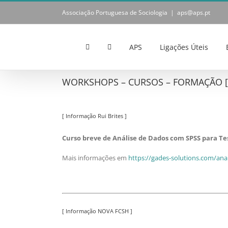
Skip
Associação Portuguesa de Sociologia
|
aps@aps.pt
to
content
APS
Ligações Úteis
WORKSHOPS – CURSOS – FORMAÇÃO [ N
[ Informação Rui Brites ]
Curso breve de Análise de Dados com SPSS para T
Mais informações em
https://gades-solutions.com/ana
[ Informação NOVA FCSH ]