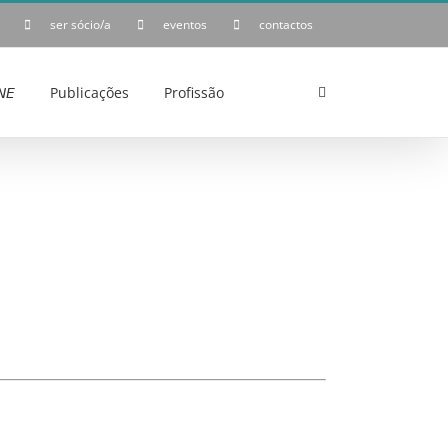
ser sócio/a
eventos
contactos
𝘌
Publicações
Profissão