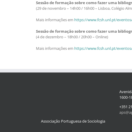
Sessão de formação sobre como fazer uma bibliog
(29 de novembro – 14h00 / 16h00 – Lisboa, Colégio Al
Mais informações em
https://www.fcsh.unl.pt/evento
Sessão de formação sobre como fazer uma bibliogr
(4 de dezembro – 18h00 / 20h00 – Online)
Mais informações em
https://www.fcsh.unl.pt/eventos
Avenida
1600-18
+351 2
aps@ap
Associação Portuguesa de Sociologia