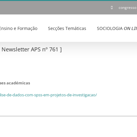
congresso
Ensino e Formação
Secções Temáticas
SOCIOLOGIA 𝘖𝘕 𝘓𝘐
ewsletter APS nº 761 ]
eses académicas
lise-de-dados-com-spss-em-projetos-de-investigacao/