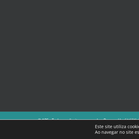
© APS - Todos os direitos reservados. Powered by
FACTIS |
A Direção da APS reserva-se o direito de não publicar cont
Este site utiliza coo
Os textos assinados e as imagens depositadas são da intei
Ao navegar no site es