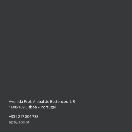
Avenida Prof. Aníbal de Bettencourt, 9
1600-189 Lisboa – Portugal
+351 217 804 738
aps@aps.pt