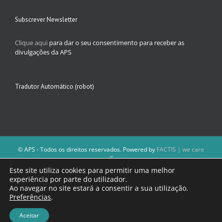
Subscrever Newsletter
Clique aqui
para dar o seu consentimento para receber as
divulgações da APS
Tradutor Automático (robot)
© APS - Todos os direitos reservados. Powered by
FACTIS | we care
iT
A Direção da APS reserva-se o direito de não publicar conteúdos que
Este site utiliza cookies para permitir uma melhor
violem as leis nacionais.
experiência por parte do utilizador.
Os textos assinados e as imagens depositadas são da inteira
Ao navegar no site estará a consentir a sua utilização.
responsabilidade dos autores.
Preferências
.
Aceitar
Facebook
Email