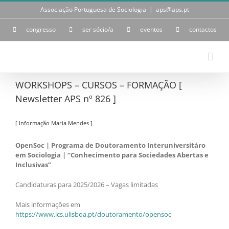
Skip
Associação Portuguesa de Sociologia
|
aps@aps.pt
to
content
congresso
ser sócio/a
eventos
contactos
WORKSHOPS – CURSOS – FORMAÇÃO [
Newsletter APS nº 826 ]
[ Informação Maria Mendes ]
OpenSoc | Programa de Doutoramento Interuniversitáro
em Sociologia | “Conhecimento para Sociedades Abertas e
Inclusivas”
Candidaturas para 2025/2026 – Vagas limitadas
Mais informações em
https://www.ics.ulisboa.pt/doutoramento/opensoc