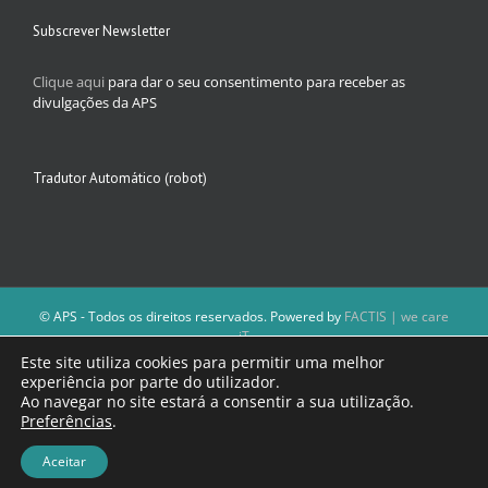
Subscrever Newsletter
Clique aqui
para dar o seu consentimento para receber as
divulgações da APS
Tradutor Automático (robot)
© APS - Todos os direitos reservados. Powered by
FACTIS | we care
iT
A Direção da APS reserva-se o direito de não publicar conteúdos que
Este site utiliza cookies para permitir uma melhor
violem as leis nacionais.
experiência por parte do utilizador.
Os textos assinados e as imagens depositadas são da inteira
Ao navegar no site estará a consentir a sua utilização.
responsabilidade dos autores.
Preferências
.
Aceitar
Facebook
Email
(necessário