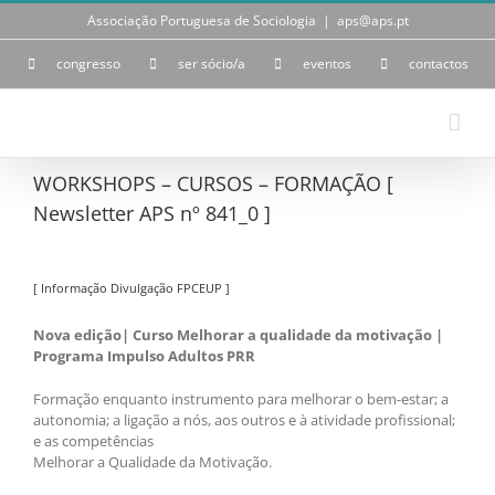
Skip
Associação Portuguesa de Sociologia
|
aps@aps.pt
to
content
congresso
ser sócio/a
eventos
contactos
WORKSHOPS – CURSOS – FORMAÇÃO [
Newsletter APS nº 841_0 ]
[ Informação Divulgação FPCEUP ]
Nova edição| Curso Melhorar a qualidade da motivação |
Programa Impulso Adultos PRR
Formação enquanto instrumento para melhorar o bem-estar; a
autonomia; a ligação a nós, aos outros e à atividade profissional;
e as competências
Melhorar a Qualidade da Motivação.