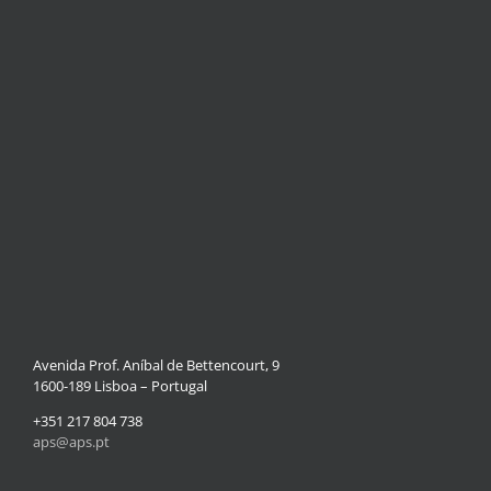
Avenida Prof. Aníbal de Bettencourt, 9
1600-189 Lisboa – Portugal
+351 217 804 738
aps@aps.pt