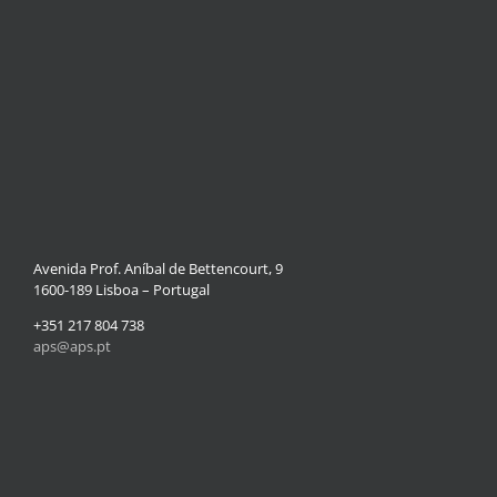
Avenida Prof. Aníbal de Bettencourt, 9
1600-189 Lisboa – Portugal
+351 217 804 738
aps@aps.pt