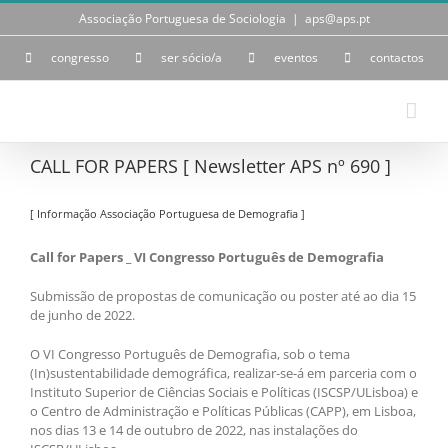
Skip
Associação Portuguesa de Sociologia
|
aps@aps.pt
to
content
congresso
ser sócio/a
eventos
contactos
CALL FOR PAPERS [ Newsletter APS nº 690 ]
[ Informação Associação Portuguesa de Demografia ]
Call for Papers _ VI Congresso Português de Demografia
Submissão de propostas de comunicação ou poster até ao dia 15
de junho de 2022.
O VI Congresso Português de Demografia, sob o tema
(In)sustentabilidade demográfica, realizar-se-á em parceria com o
Instituto Superior de Ciências Sociais e Políticas (ISCSP/ULisboa) e
o Centro de Administração e Políticas Públicas (CAPP), em Lisboa,
nos dias 13 e 14 de outubro de 2022, nas instalações do