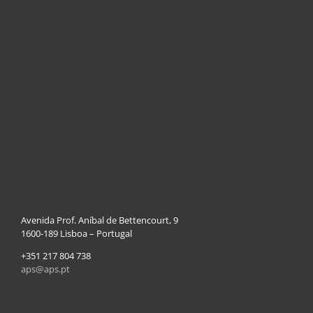
Avenida Prof. Aníbal de Bettencourt, 9
1600-189 Lisboa – Portugal
+351 217 804 738
aps@aps.pt