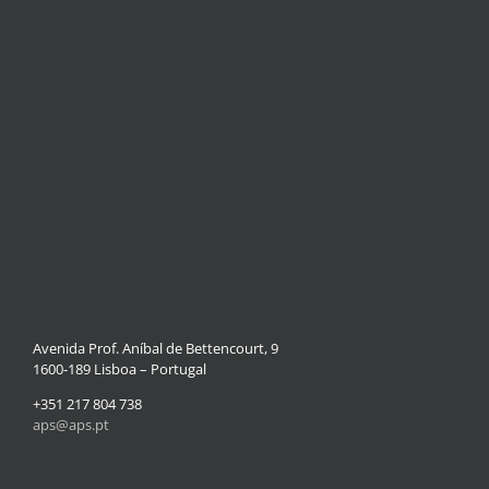
Avenida Prof. Aníbal de Bettencourt, 9
1600-189 Lisboa – Portugal
+351 217 804 738
aps@aps.pt