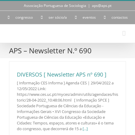
Skip
Associação Portuguesa de Sociologia
|
aps@aps.pt
to
content
congresso
ser sócio/a
eventos
contactos
APS – Newsletter N.º 690
DIVERSOS [ Newsletter APS nº 690 ]
[ Informação CES Informa ] Agenda CES | 29/04/2022 a
12/05/2022 Link:
https://www.ces.uc.pt/myces/admin/utils/agendaces/his
toric/28-04-2022_10:48:06.html [ Informação SPCE ]
Sociedade Portuguesa de Ciências da Educação -
Informações Gerais • XVI Congresso da Sociedade
Portuguesa de Ciências da Educação «Educação e
Cidades: Tempos, espaços, atores e culturas» é o tema
do congresso, que decorrerá de 15 a
[...]