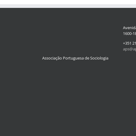
Avenida
1600-18
+351 2
aps@ap
Associação Portuguesa de Sociologia