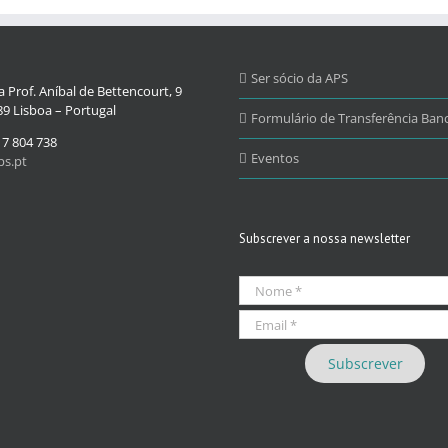
Ser sócio da APS
 Prof. Aníbal de Bettencourt, 9
9 Lisboa – Portugal
Formulário de Transferência Banc
17 804 738
Eventos
s.pt
Subscrever a nossa newsletter