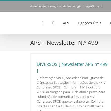
Skip
Associação Portuguesa de Sociologia
|
aps@aps.pt
to
content
APS
Ligações Úteis
APS – Newsletter N.º 499
DIVERSOS [ Newsletter APS nº 499
]
[ Informação SPCE ] Sociedade Portuguesa de
Ciências da Educação: Informações Gerais • XIV
Congresso SPCE | Coimbra | 11-13 outubro
2018 Foi alargado para 30 de abril o prazo para
submissão de comunicações para o XIV
Congresso SPCE, que se realizará em Coimbra,
nos dias de 11 a 13 de outubro de 2018. Saiba
[...]