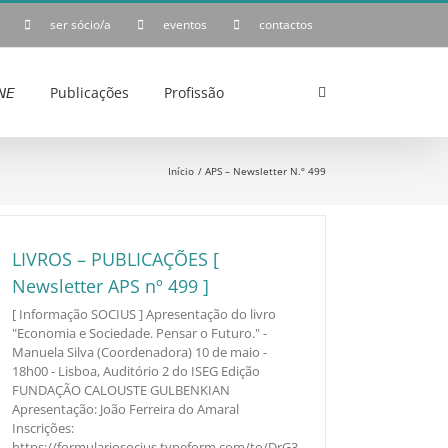
ser sócio/a
eventos
contactos
𝘌
Publicações
Profissão
Início
APS – Newsletter N.º 499
LIVROS – PUBLICAÇÕES [
Newsletter APS nº 499 ]
[ Informação SOCIUS ] Apresentação do livro
"Economia e Sociedade. Pensar o Futuro." -
Manuela Silva (Coordenadora) 10 de maio -
18h00 - Lisboa, Auditório 2 do ISEG Edição
FUNDAÇÃO CALOUSTE GULBENKIAN
Apresentação: João Ferreira do Amaral
Inscrições:
https://formulariosocius.typeform.com/to/DrG3