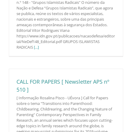
n.º 148 - "Grupos Islamistas Radicais" O número da
Nação e Defesa “Grupos Islamistas Radicais”, que agora
se publica, reúne os textos de vários especialistas,
nacionais e estrangeiros, sobre uma das principais
ameaças contemporâneas à segurança dos Estados.
Editorial Vitor Rodrigues Viana
https://www.idn.gov.pt/publicacoes/nacaodefesa/editor
ial/NeDef148_Editorial.pdf GRUPOS ISLAMISTAS
RADICAIS
[...]
CALL FOR PAPERS [ Newsletter APS nº
510 ]
[ Informação Rosalina Pisco - UÉvora ] Call for Papers
sobre o tema "Transitions into Parenthood:
Childbearing, Childrearing, and the Changing Nature of
Parenting" Contemporary Perspectives in Family
Research, an annual series which focuses upon cutting-
edge topics in family research around the globe, is
seeking manuscript submissions for its 2019 volume.