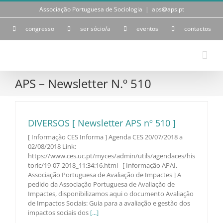
Skip
Associação Portuguesa de Sociologia
|
aps@aps.pt
to
content
congresso
ser sócio/a
eventos
contactos
APS – Newsletter N.º 510
DIVERSOS [ Newsletter APS nº 510 ]
[ Informação CES Informa ] Agenda CES 20/07/2018 a
02/08/2018 Link:
https://www.ces.uc.pt/myces/admin/utils/agendaces/his
toric/19-07-2018_11:34:16.html [ Informação APAI,
Associação Portuguesa de Avaliação de Impactes ] A
pedido da Associação Portuguesa de Avaliação de
Impactes, disponibilizamos aqui o documento Avaliação
de Impactos Sociais: Guia para a avaliação e gestão dos
impactos sociais dos
[...]