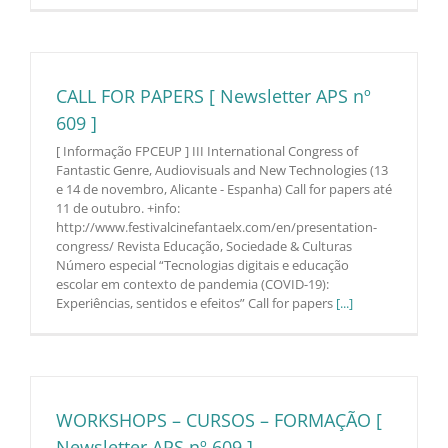
CALL FOR PAPERS [ Newsletter APS nº
609 ]
[ Informação FPCEUP ] III International Congress of
Fantastic Genre, Audiovisuals and New Technologies (13
e 14 de novembro, Alicante - Espanha) Call for papers até
11 de outubro. +info:
http://www.festivalcinefantaelx.com/en/presentation-
congress/ Revista Educação, Sociedade & Culturas
Número especial “Tecnologias digitais e educação
escolar em contexto de pandemia (COVID-19):
Experiências, sentidos e efeitos” Call for papers
[...]
WORKSHOPS – CURSOS – FORMAÇÃO [
Newsletter APS nº 609 ]