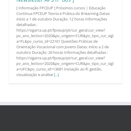
[ Informação FPCEUP ] Próximos cursos | Educação
Contínua FPCEUP Teoria e Prática do B-learning Datas:
início a 1 de outubro Duração: 12 horas Informações
detalhadas :
https://sigarra.up.pt/fpceup/pt/cur_geral.cur_view?
pv_ano_lectivo=2020&pv_origem=CUR&pv_tipo_cur_sigl
a=FL&pv_curso_id=22161 Questões Práticas de
Orientação Vocacional com Jovens Datas: início a 2 de
outubro Duração: 26 horas Informações detalhadas :
https://sigarra.up.pt/fpceup/pt/cur_geral.cur_view?
pv_ano_lectivo=2020&pv_origem=CUR&pv_tipo_cur_sigl
a=UFC&pv_curso_id=13681 Iniciação ao R: gestão,
visualização e análise
[...]