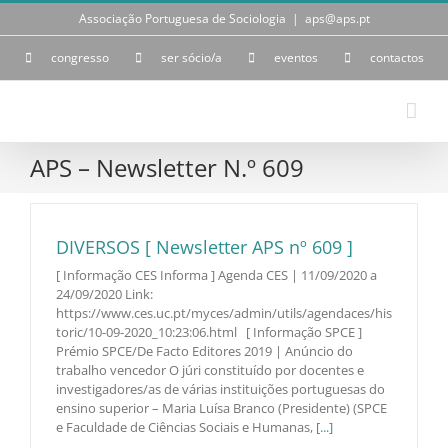
Skip
Associação Portuguesa de Sociologia
|
aps@aps.pt
to
content
congresso
ser sócio/a
eventos
contactos
APS – Newsletter N.º 609
DIVERSOS [ Newsletter APS nº 609 ]
[ Informação CES Informa ] Agenda CES | 11/09/2020 a
24/09/2020 Link:
https://www.ces.uc.pt/myces/admin/utils/agendaces/his
toric/10-09-2020_10:23:06.html [ Informação SPCE ]
Prémio SPCE/De Facto Editores 2019 | Anúncio do
trabalho vencedor O júri constituído por docentes e
investigadores/as de várias instituições portuguesas do
ensino superior – Maria Luísa Branco (Presidente) (SPCE
e Faculdade de Ciências Sociais e Humanas,
[...]