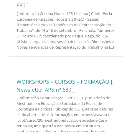
680 ]
[ Informação Cristina Nunes, ICS-ULisboa ] Conferência
Europeia de Relações Industriais (IREC) - Sessão
"Dimensões e Novas Tendências de Representação do
Trabalho" (de 14 a 16 de setembro - Finlândia, Tampere)
O Projeto REP, coordenado por Raquel Rego, do ICS-
ULisboa, organiza uma sessão dedicada às Dimensões e
Novas Tendências de Representação do Trabalho na
[...]
WORKSHOPS – CURSOS – FORMAÇÃO [
Newsletter APS nº 680 ]
[ Informação Comunicação ESPP ISCTE ] 18ª edição do
Mestrado em Educação e Sociedade da Escola de
Sociologia e Políticas Públicas do ISCTE As candidaturas
estão abertas! Mais informações em https://www.iscte-
iul.pt/curso/20/mestrado-educacao-sociedade Caso
tenha alguma questão não hesite em entrar em
contacto com a diretora do curso através do email: