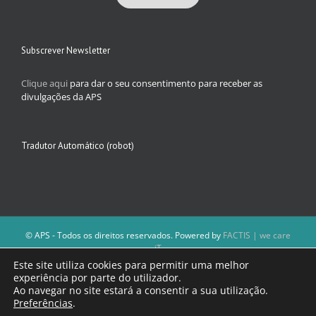
Subscrever Newsletter
Clique aqui
para dar o seu consentimento para receber as
divulgações da APS
Tradutor Automático (robot)
© APS - Todos os direitos reservados. Powered by
FACTIS | we care
iT
A Direção da APS reserva-se o direito de não publicar conteúdos que
Este site utiliza cookies para permitir uma melhor
violem as leis nacionais.
experiência por parte do utilizador.
Os textos assinados e as imagens depositadas são da inteira
Ao navegar no site estará a consentir a sua utilização.
responsabilidade dos autores.
Preferências
.