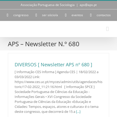
Skip
Associação Portuguesa de Sociologia
|
aps@aps.pt
to
content
congresso
ser sócio/a
eventos
contactos
APS – Newsletter N.º 680
DIVERSOS [ Newsletter APS nº 680 ]
[ Informação CES Informa ] Agenda CES | 18/02/2022 a
03/03/2022 Link:
https://www.ces.uc.pt/myces/admin/utils/agendaces/his
toric/17-02-2022_11:21:16.html [ Informação SPCE ]
Sociedade Portuguesa de Ciências da Educação -
Informações Gerais • XVI Congresso da Sociedade
Portuguesa de Ciências da Educação «Educação e
Cidades: Tempos, espaços, atores e culturas» é o tema
deste congresso, que decorrerá de 15 a
[...]