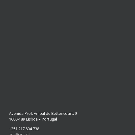
Avenida Prof. Aníbal de Bettencourt, 9
1600-189 Lisboa – Portugal
+351 217 804 738
aps@aps.pt