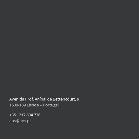
Avenida Prof. Aníbal de Bettencourt, 9
1600-189 Lisboa – Portugal
+351 217 804 738
aps@aps.pt