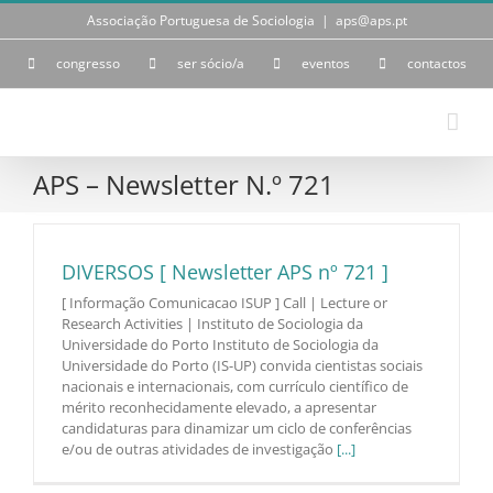
Skip
Associação Portuguesa de Sociologia
|
aps@aps.pt
to
content
congresso
ser sócio/a
eventos
contactos
APS – Newsletter N.º 721
DIVERSOS [ Newsletter APS nº 721 ]
[ Informação Comunicacao ISUP ] Call | Lecture or
Research Activities | Instituto de Sociologia da
Universidade do Porto Instituto de Sociologia da
Universidade do Porto (IS-UP) convida cientistas sociais
nacionais e internacionais, com currículo científico de
mérito reconhecidamente elevado, a apresentar
candidaturas para dinamizar um ciclo de conferências
e/ou de outras atividades de investigação
[...]