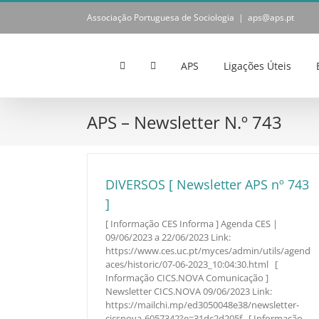
Skip
Associação Portuguesa de Sociologia
|
aps@aps.pt
to
content
APS
Ligações Úteis
APS – Newsletter N.º 743
DIVERSOS [ Newsletter APS nº 743
]
[ Informação CES Informa ] Agenda CES |
09/06/2023 a 22/06/2023 Link:
https://www.ces.uc.pt/myces/admin/utils/agend
aces/historic/07-06-2023_10:04:30.html [
Informação CICS.NOVA Comunicação ]
Newsletter CICS.NOVA 09/06/2023 Link:
https://mailchi.mp/ed3050048e38/newsletter-
cicsnova-6057342?e=31dc2d205f [ Informação