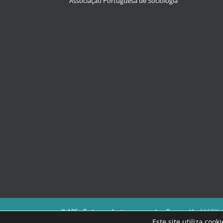
Associação Portuguesa de Sociologia
© APS - Todos os direitos reservados. Powered by
FACTIS |
A Direção da APS reserva-se o direito de não publicar cont
Este site utiliza coo