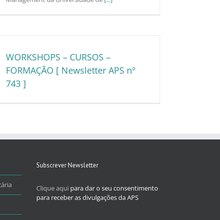
WORKSHOPS – CURSOS –
FORMAÇÃO [ Newsletter APS nº
743 ]
Subscrever Newsletter
ária
Clique aqui
para dar o seu consentimento
para receber as divulgações da APS