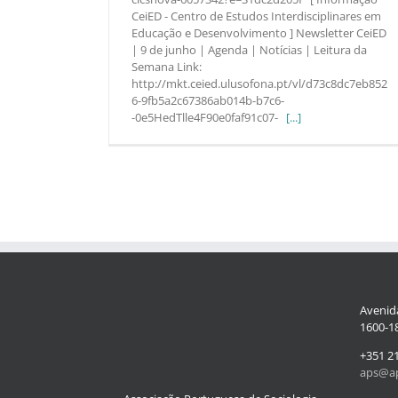
CeiED - Centro de Estudos Interdisciplinares em
Educação e Desenvolvimento ] Newsletter CeiED
| 9 de junho | Agenda | Notícias | Leitura da
Semana Link:
http://mkt.ceied.ulusofona.pt/vl/d73c8dc7eb852
6-9fb5a2c67386ab014b-b7c6-
-0e5HedTlle4F90e0faf91c07-
[...]
Avenida
1600-18
+351 2
aps@ap