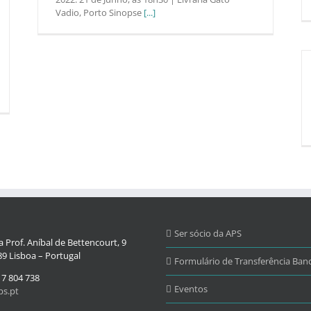
Vadio, Porto Sinopse
[...]
Ser sócio da APS
 Prof. Aníbal de Bettencourt, 9
9 Lisboa – Portugal
Formulário de Transferência Banc
17 804 738
Eventos
s.pt