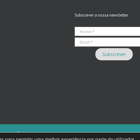
Subscrever a nossa newsletter
 we care iT
eúdos que violem as leis nacionais.
kies para permitir uma melhor experiência por parte do utilizador.