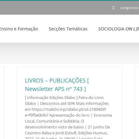
congresso
Ensino e Formação
Secções Temáticas
SOCIOLOGIA 𝘖𝘕 𝘓𝘐
LIVROS – PUBLICAÇÕES [
Newsletter APS nº 743 ]
[ Informação Edições Sílabo ] Feira do Livro
Sílabo | Descontos até 50% Mais informações
em https://mailchi.mp/silabo.pt/ol-2189409?
e=f9f5e0bfe7 Apresentação do livro | Economia
Local, Comunitária e Solidária. O
desenvolvimento visto de baixo | 21 junho De
Casimiro Balsa e Jordi Estivill. Edições Humus,
2022. 21 de Junho, às 18h30 | Livraria Gato