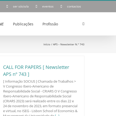
ser sócio/a
eventos
contactos
𝘌
Publicações
Profissão
Início
APS – Newsletter N.º 743
CALL FOR PAPERS [ Newsletter
APS nº 743 ]
[ Informação SOCIUS ] Chamada de Trabalhos >
V Congresso Ibero-Americano de
Responsabilidade Social - CRIARS O V Congresso
Ibero-Americano de Responsabilidade Social
(CRIARS 2023) será realizado entre os dias 22 e
24 de novembro de 2023, em formato presencial
e virtual, no ISEG - Lisbon School of Economics &
Management da Universidade de
[...]