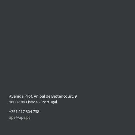
Avenida Prof. Aníbal de Bettencourt, 9
1600-189 Lisboa – Portugal
+351 217 804 738
aps@aps.pt