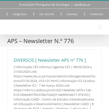
Skip
Associação Portuguesa de Sociologia
|
aps@aps.pt
to
content
congresso
ser sócio/a
eventos
contactos
APS – Newsletter N.º 776
DIVERSOS [ Newsletter APS nº 776 ]
[ Informação CES Informa ] Agenda CES | 08/03/2024 a
21/03/2024 Link:
https://www.ces.uc.pt/myces/admin/utils/agendaces/his
toric/07-03-2024_10:21:01.html [ Informação ICS-ULisboa
] Newsletter ICS - 7 de março 2024 Link:
https://mkt.ics.ulisboa.pt/vl/cd2214a6e04a-3d76-c1ab-
b1d140dd491f5d-878e1hdeQY14eWNHeb71-9741b5 [
Informação CeiED - Centro de Estudos Interdisciplinares
em Educação e Desenvolvimento ] Newsletter CeiED | 8
de março de 2024 | Agenda | Notícias | Leitura da
[...]