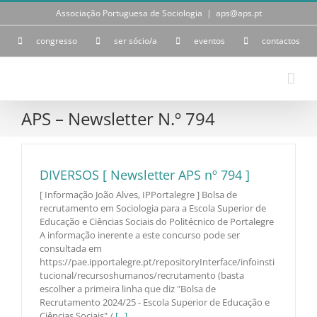
Skip
Associação Portuguesa de Sociologia
|
aps@aps.pt
to
content
congresso
ser sócio/a
eventos
contactos
APS – Newsletter N.º 794
DIVERSOS [ Newsletter APS nº 794 ]
[ Informação João Alves, IPPortalegre ] Bolsa de
recrutamento em Sociologia para a Escola Superior de
Educação e Ciências Sociais do Politécnico de Portalegre
A informação inerente a este concurso pode ser
consultada em
https://pae.ipportalegre.pt/repositoryInterface/infoinsti
tucional/recursoshumanos/recrutamento (basta
escolher a primeira linha que diz "Bolsa de
Recrutamento 2024/25 - Escola Superior de Educação e
Ciências Sociais" /
[...]