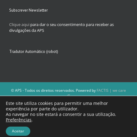
Subscrever Newsletter
Clique aqui
para dar o seu consentimento para receber as
divulgações da APS
Tradutor Automático (robot)
© APS - Todos os direitos reservados. Powered by
FACTIS | we care
iT
A Direção da APS reserva-se o direito de não publicar conteúdos que
Este site utiliza cookies para permitir uma melhor
violem as leis nacionais.
experiência por parte do utilizador.
Os textos assinados e as imagens depositadas são da inteira
Ao navegar no site estará a consentir a sua utilização.
responsabilidade dos autores.
Preferências
.
Aceitar
Facebook
Email
(necessário