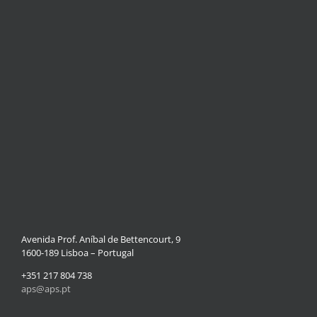
Avenida Prof. Aníbal de Bettencourt, 9
1600-189 Lisboa – Portugal
+351 217 804 738
aps@aps.pt